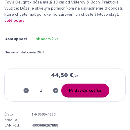
Toy's Delight - dóza malá 13 cm od Villeroy & Boch. Praktické
využitie: Dóza je skvelým pomocníkom na uskladnenie drobností,
ktoré chcete mať po ruke, no zároveň ich chcete štýlovo skryť.
celý popis
Dostupnosť
skladom 2 ks
Nie sme platcovia DPH
44,50 €
/
ks
Pridať do košíka
Číslo
14-8585-4556
produktu:
EAN kód:
4003686267558