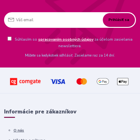
Prihlásiť sa
Súhlasím so
spracovaním osobných údajov
za účelom zasielania
newslettera.
Môžete sa kedykoľvek odhlásiť. Zasielame raz za 14 dní.
Informácie pre zákazníkov
O nás