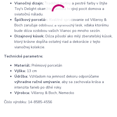
Vianočný dizajn:
Tradičné motívy a pestré farby v štýle
Toy's Delight okamžite navodia hrejivý pocit domova a
sviatočnú náladu.
Špičkový porcelán:
Kvalitné spracovanie od Villeroy &
Boch zaručuje odolnosť a výnimočný lesk, vďaka ktorému
bude dóza ozdobou vašich Vianoc po mnoho sezón.
Dizajnový kúsok:
Dóza pôsobí ako milý zberateľský kúsok,
ktorý krásne dopĺňa ostatný riad a dekorácie z tejto
vianočnej kolekcie.
Technické parametre:
Materiál:
Prémiový porcelán
Výška:
13 cm
Údržba:
Vzhľadom na jemnosť dekoru odporúčame
výhradne ručné umývanie
, aby sa zachovala krása a
intenzita farieb po dlhé roky.
Výrobca:
Villeroy & Boch, Nemecko
Číslo výrobku: 14-8585-4556