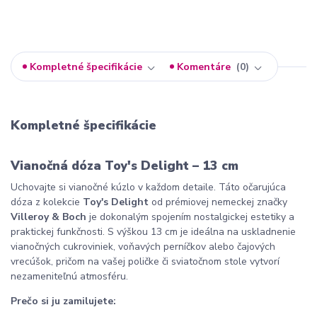
Kompletné špecifikácie
Komentáre
0
Kompletné špecifikácie
Vianočná dóza Toy's Delight – 13 cm
Uchovajte si vianočné kúzlo v každom detaile. Táto očarujúca
dóza z kolekcie
Toy's Delight
od prémiovej nemeckej značky
Villeroy & Boch
je dokonalým spojením nostalgickej estetiky a
praktickej funkčnosti. S výškou 13 cm je ideálna na uskladnenie
vianočných cukroviniek, voňavých perníčkov alebo čajových
vrecúšok, pričom na vašej poličke či sviatočnom stole vytvorí
nezameniteľnú atmosféru.
Prečo si ju zamilujete: