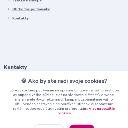
Všetko o nákupe
Obchodné podmienky
Kontakty
Kontakty
🍪 Ako by ste radi svoje cookies?
+421911 569 017
(Po-Pia, 8-16 hod.)
Súbory cookies používame na správne fungovanie nášho e-shopu
av prípade vášho súhlasu tiež na sledovanie štatistík o webe,
meranie efektivity reklamných kampaní, zapamätanie vášho
info@nndecor.sk
obľúbeného nastavenia pri používaní stránok, či zobrazenie
reklám zodpovedajúcich vašim preferenciám.
Viac na využitie
cookies