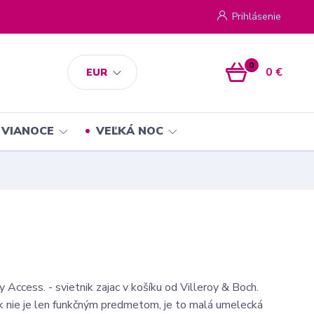
Prihlásenie
0
0 €
EUR
VIANOCE
VEĽKÁ NOC
 Access. - svietnik zajac v košíku od Villeroy & Boch.
k nie je len funkčným predmetom, je to malá umelecká