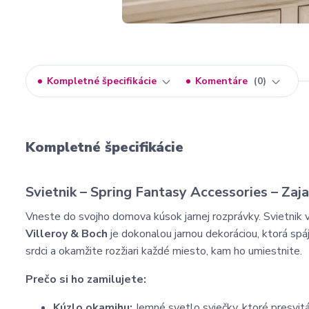
Kompletné špecifikácie
Komentáre
0
Kompletné špecifikácie
Svietnik – Spring Fantasy Accessories – Zaja
Vneste do svojho domova kúsok jarnej rozprávky. Svietnik v
Villeroy & Boch
je dokonalou jarnou dekoráciou, ktorá spáj
srdci a okamžite rozžiari každé miesto, kam ho umiestnite.
Prečo si ho zamilujete:
Kúzlo okamihu:
Jemné svetlo sviečky, ktoré presvitá