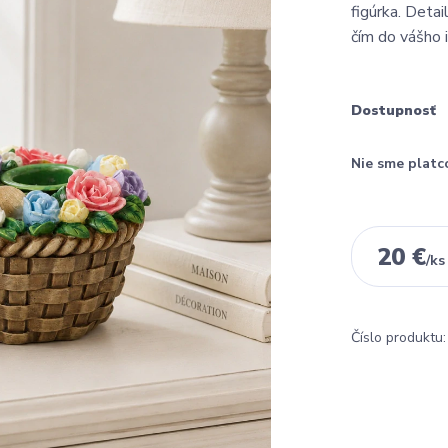
figúrka. Detai
čím do vášho 
Dostupnosť
Nie sme platc
20 €
/
ks
Číslo produktu: