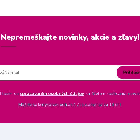
Nepremeškajte novinky, akcie a zľavy!
Prihlási
hlasím so
spracovaním osobných údajov
za účelom zasielania newsl
Môžete sa kedykoľvek odhlásiť. Zasielame raz za 14 dní.