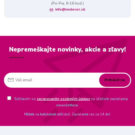
(Po-Pia, 8-16 hod.)
info@nndecor.sk
Nepremeškajte novinky, akcie a zľavy!
Prihlásiť sa
Súhlasím so
spracovaním osobných údajov
za účelom zasielania
newslettera.
Môžete sa kedykoľvek odhlásiť. Zasielame raz za 14 dní.