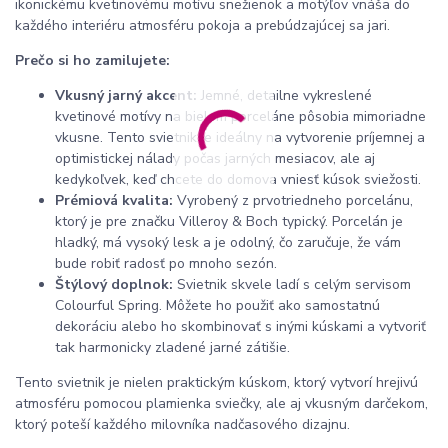
ikonickému kvetinovému motívu snežienok a motýľov vnáša do
každého interiéru atmosféru pokoja a prebúdzajúcej sa jari.
Prečo si ho zamilujete:
Vkusný jarný akcent:
Jemné, detailne vykreslené
kvetinové motívy na bielom porceláne pôsobia mimoriadne
vkusne. Tento svietnik je ideálny na vytvorenie príjemnej a
optimistickej nálady počas jarných mesiacov, ale aj
kedykoľvek, keď chcete do domova vniesť kúsok sviežosti.
Prémiová kvalita:
Vyrobený z prvotriedneho porcelánu,
ktorý je pre značku Villeroy & Boch typický. Porcelán je
hladký, má vysoký lesk a je odolný, čo zaručuje, že vám
bude robiť radosť po mnoho sezón.
Štýlový doplnok:
Svietnik skvele ladí s celým servisom
Colourful Spring. Môžete ho použiť ako samostatnú
dekoráciu alebo ho skombinovať s inými kúskami a vytvoriť
tak harmonicky zladené jarné zátišie.
Tento svietnik je nielen praktickým kúskom, ktorý vytvorí hrejivú
atmosféru pomocou plamienka sviečky, ale aj vkusným darčekom,
ktorý poteší každého milovníka nadčasového dizajnu.