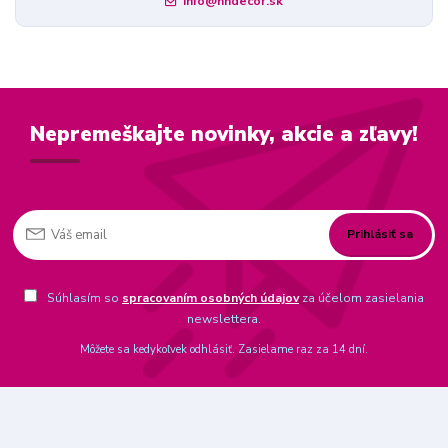
info@nndecor.sk
Nepremeškajte novinky, akcie a zľavy!
Prihlásiť sa
Súhlasím so
spracovaním osobných údajov
za účelom zasielania
newslettera.
Môžete sa kedykoľvek odhlásiť. Zasielame raz za 14 dní.