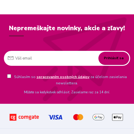
Nepremeškajte novinky, akcie a zľavy!
Prihlásiť sa
Súhlasím so
spracovaním osobných údajov
za účelom zasielania
newslettera.
Môžete sa kedykoľvek odhlásiť. Zasielame raz za 14 dní.