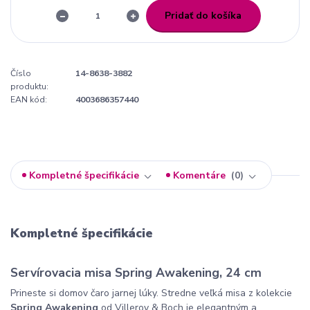
Pridať do košíka
Číslo
14-8638-3882
produktu:
EAN kód:
4003686357440
Kompletné špecifikácie
Komentáre
0
Kompletné špecifikácie
Servírovacia misa Spring Awakening, 24 cm
Prineste si domov čaro jarnej lúky. Stredne veľká misa z kolekcie
Spring Awakening
od Villeroy & Boch je elegantným a