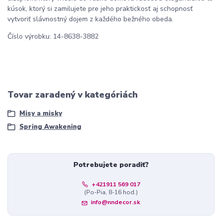
kúsok, ktorý si zamilujete pre jeho praktickosť aj schopnosť
vytvoriť slávnostný dojem z každého bežného obeda.
Číslo výrobku: 14-8638-3882
Tovar zaradený v kategóriách
Misy a misky
Spring Awakening
Potrebujete poradiť?
+421911 569 017
(Po-Pia, 8-16 hod.)
info@nndecor.sk