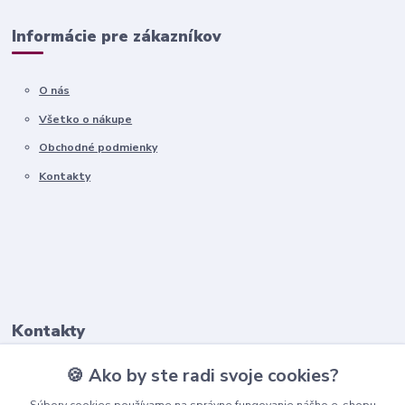
Informácie pre zákazníkov
O nás
Všetko o nákupe
Obchodné podmienky
Kontakty
Kontakty
🍪 Ako by ste radi svoje cookies?
+421911 569 017
(Po-Pia, 8-16 hod.)
Súbory cookies používame na správne fungovanie nášho e-shopu