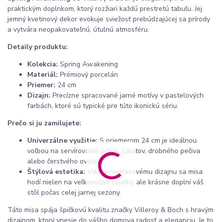
praktickým doplnkom, ktorý rozžiari každú prestretú tabuľu. Jej
jemný kvetinový dekor evokuje sviežosť prebúdzajúcej sa prírody
a vytvára neopakovateľnú, útulnú atmosféru.
Detaily produktu:
Kolekcia:
Spring Awakening
Materiál:
Prémiový porcelán
Priemer:
24 cm
Dizajn:
Precízne spracované jarné motívy v pastelových
farbách, ktoré sú typické pre túto ikonickú sériu.
Prečo si ju zamilujete:
Univerzálne využitie:
S priemerom 24 cm je ideálnou
voľbou na servírovanie príloh, šalátov, drobného pečiva
alebo čerstvého ovocia.
Štýlová estetika:
Vďaka nadčasovému dizajnu sa misa
hodí nielen na veľkonočné sviatky, ale krásne doplní váš
stôl počas celej jarnej sezóny.
Táto misa spája špičkovú kvalitu značky Villeroy & Boch s hravým
dizajnom, ktorý vnesie do vášho domova radosť a eleganciu. Je to