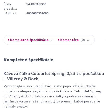
Číslo
14-8663-1300
produktu:
EAN kód:
4003686357068
Kompletné špecifikácie
Komentáre
0
Kompletné špecifikácie
Kávová šálka Colourful Spring, 0,23 l s podšálkou
– Villeroy & Boch
Vychutnajte si svoju rannú kávu alebo popoludňajšiu chvíľku
oddychu s eleganciou, ktorú prináša kolekcia
Colourful Spring
od Villeroy & Boch. Táto súprava šálky a podšálky s jemným
jarným dekorom snežienok a motýľov premení každé posedenie
na malý sviatok.