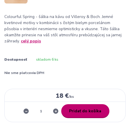
Colourful Spring - šálka na kávu od Villeroy & Boch. Jemné
kvetinové motívy v kombinácii s čistým bielym porcelánom
pôsobia v interiéri nesmierne optimisticky a vkusne. Táto šálka
okamžite prinesie na váš stôl atmosféru prebúdzajúcej sa jarnej
záhrady.
celý popis
Dostupnosť
skladom 6 ks
Nie sme platcovia DPH
18 €
/
ks
Pridať do košíka