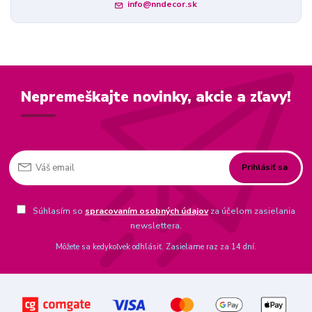
info@nndecor.sk
Nepremeškajte novinky, akcie a zľavy!
Prihlásiť sa
Súhlasím so
spracovaním osobných údajov
za účelom zasielania
newslettera.
Môžete sa kedykoľvek odhlásiť. Zasielame raz za 14 dní.