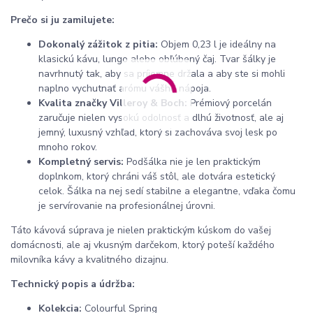
Prečo si ju zamilujete:
Dokonalý zážitok z pitia:
Objem 0,23 l je ideálny na
klasickú kávu, lungo alebo obľúbený čaj. Tvar šálky je
navrhnutý tak, aby sa príjemne držala a aby ste si mohli
naplno vychutnať arómu vášho nápoja.
Kvalita značky Villeroy & Boch:
Prémiový porcelán
zaručuje nielen vysokú odolnosť a dlhú životnosť, ale aj
jemný, luxusný vzhľad, ktorý si zachováva svoj lesk po
mnoho rokov.
Kompletný servis:
Podšálka nie je len praktickým
doplnkom, ktorý chráni váš stôl, ale dotvára estetický
celok. Šálka na nej sedí stabilne a elegantne, vďaka čomu
je servírovanie na profesionálnej úrovni.
Táto kávová súprava je nielen praktickým kúskom do vašej
domácnosti, ale aj vkusným darčekom, ktorý poteší každého
milovníka kávy a kvalitného dizajnu.
Technický popis a údržba:
Kolekcia:
Colourful Spring