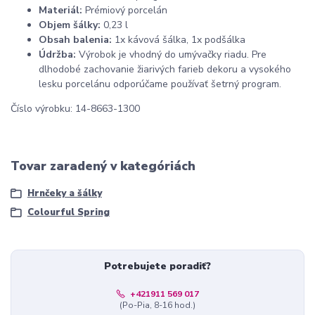
Materiál:
Prémiový porcelán
Objem šálky:
0,23 l
Obsah balenia:
1x kávová šálka, 1x podšálka
Údržba:
Výrobok je vhodný do umývačky riadu. Pre
dlhodobé zachovanie žiarivých farieb dekoru a vysokého
lesku porcelánu odporúčame používať šetrný program.
Číslo výrobku: 14-8663-1300
Tovar zaradený v kategóriách
Hrnčeky a šálky
Colourful Spring
Potrebujete poradiť?
+421911 569 017
(Po-Pia, 8-16 hod.)