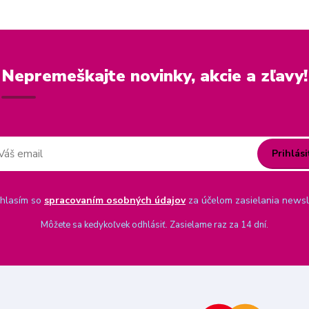
Nepremeškajte novinky, akcie a zľavy!
Prihlási
hlasím so
spracovaním osobných údajov
za účelom zasielania newsl
Môžete sa kedykoľvek odhlásiť. Zasielame raz za 14 dní.