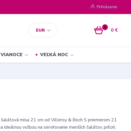
Prihlásenie
0
0 €
EUR
VIANOCE
VEĽKÁ NOC
- šalátová misa 21 cm od Villeroy & Boch S priemerom 21
a ideálnou voľbou na servírovanie menších šalátov, príloh,