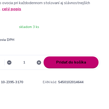
o ovocia pri každodennom stolovaní aj slávnostnejších
h.
celý popis
skladom 3 ks
ovia DPH
Pridať do košíka
10-2395-3170
EAN kód:
5450102014644