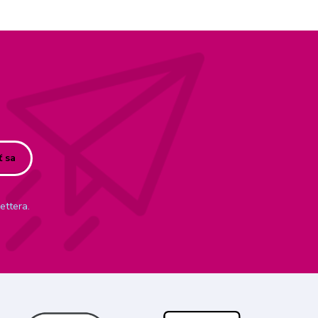
ť sa
ettera.