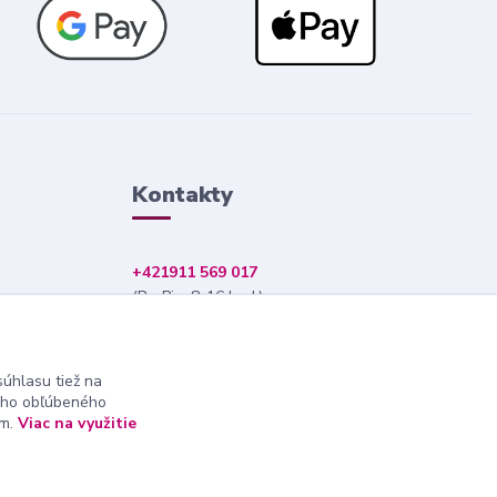
Kontakty
+421911 569 017
(Po-Pia, 8-16 hod.)
info@nndecor.sk
úhlasu tiež na
ášho obľúbeného
ám.
Viac na využitie