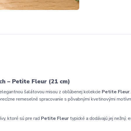
h – Petite Fleur (21 cm)
 elegantnou šalátovou misou z obľúbenej kolekcie
Petite Fleur
precízne remeselné spracovanie s pôvabnými kvetinovými motívm
vy, ktoré sú pre rad
Petite Fleur
typické a dodávajú jej nežný, 