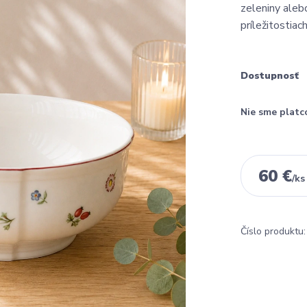
zeleniny aleb
príležitostiac
Dostupnosť
Nie sme platc
60 €
/
ks
Číslo produktu: