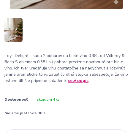
Toys Delight - sada 2 pohárov na biele víno 0,38 l od Villeroy &
Boch S objemom 0,38 l sú poháre precízne navrhnuté pre biele
víno. Ich tvar umožňuje vínu dostatočne sa nadýchnuť a rozvinúť
jemné aromatické tóny, zatiaľ čo dlhá stopka zabezpečuje, že víno
ostane dlhšie príjemne chladené.
celý popis
Dostupnosť
skladom 4 ks
Nie sme platcovia DPH