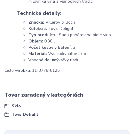
milovníka vína a vianočných tradícií.
Technické detaily:
Značka:
Villeroy & Boch
Kolekcia:
Toy's Delight
Typ produktu:
Sada pohárov na biele víno
Objem:
0,38 l
Počet kusov v balení:
2
Materiál:
Vysokokvalitné sklo
Vhodné do umývačky riadu.
Číslo výrobku: 11-3776-8125
Tovar zaradený v kategóriách
Sklo
Toys Delight