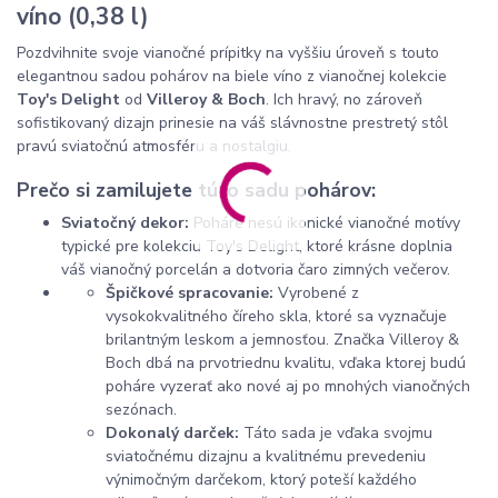
víno (0,38 l)
Pozdvihnite svoje vianočné prípitky na vyššiu úroveň s touto
elegantnou sadou pohárov na biele víno z vianočnej kolekcie
Toy's Delight
od
Villeroy & Boch
. Ich hravý, no zároveň
sofistikovaný dizajn prinesie na váš slávnostne prestretý stôl
pravú sviatočnú atmosféru a nostalgiu.
Prečo si zamilujete túto sadu pohárov:
Sviatočný dekor:
Poháre nesú ikonické vianočné motívy
typické pre kolekciu Toy's Delight, ktoré krásne doplnia
váš vianočný porcelán a dotvoria čaro zimných večerov.
Špičkové spracovanie:
Vyrobené z
vysokokvalitného číreho skla, ktoré sa vyznačuje
brilantným leskom a jemnosťou. Značka Villeroy &
Boch dbá na prvotriednu kvalitu, vďaka ktorej budú
poháre vyzerať ako nové aj po mnohých vianočných
sezónach.
Dokonalý darček:
Táto sada je vďaka svojmu
sviatočnému dizajnu a kvalitnému prevedeniu
výnimočným darčekom, ktorý poteší každého