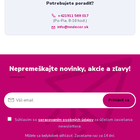
Potrebujete poradiť?
+421911 569 017
(Po-Pia, 8-16 hod.)
info@nndecor.sk
Nepremeškajte novinky, akcie a zľavy!
Prihlásiť sa
Súhlasím so
spracovaním osobných údajov
za účelom zasielania
newslettera.
Môžete sa kedykoľvek odhlásiť. Zasielame raz za 14 dní.