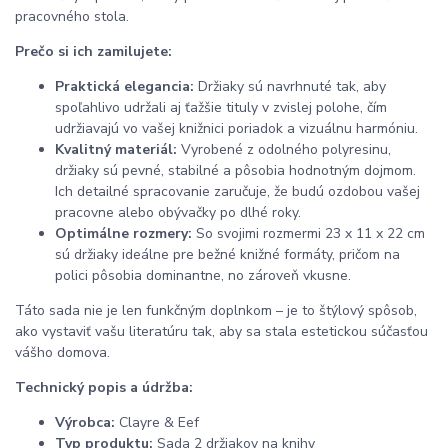
pracovného stola.
Prečo si ich zamilujete:
Praktická elegancia:
Držiaky sú navrhnuté tak, aby
spoľahlivo udržali aj ťažšie tituly v zvislej polohe, čím
udržiavajú vo vašej knižnici poriadok a vizuálnu harmóniu.
Kvalitný materiál:
Vyrobené z odolného polyresinu,
držiaky sú pevné, stabilné a pôsobia hodnotným dojmom.
Ich detailné spracovanie zaručuje, že budú ozdobou vašej
pracovne alebo obývačky po dlhé roky.
Optimálne rozmery:
So svojimi rozmermi 23 x 11 x 22 cm
sú držiaky ideálne pre bežné knižné formáty, pričom na
polici pôsobia dominantne, no zároveň vkusne.
Táto sada nie je len funkčným doplnkom – je to štýlový spôsob,
ako vystaviť vašu literatúru tak, aby sa stala estetickou súčasťou
vášho domova.
Technický popis a údržba:
Výrobca:
Clayre & Eef
Typ produktu:
Sada 2 držiakov na knihy