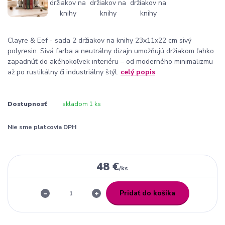
Clayre & Eef - sada 2 držiakov na knihy 23x11x22 cm sivý
polyresin. Sivá farba a neutrálny dizajn umožňujú držiakom ľahko
zapadnúť do akéhokoľvek interiéru – od moderného minimalizmu
až po rustikálny či industriálny štýl.
celý popis
Dostupnosť
skladom 1 ks
Nie sme platcovia DPH
48 €
/
ks
Pridať do košíka