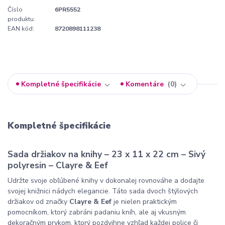
Číslo
6PR5552
produktu:
EAN kód:
8720898111238
Kompletné špecifikácie
Komentáre
0
Kompletné špecifikácie
Sada držiakov na knihy – 23 x 11 x 22 cm – Sivý
polyresin – Clayre & Eef
Udržte svoje obľúbené knihy v dokonalej rovnováhe a dodajte
svojej knižnici nádych elegancie. Táto sada dvoch štýlových
držiakov od značky
Clayre & Eef
je nielen praktickým
pomocníkom, ktorý zabráni padaniu kníh, ale aj vkusným
dekoračným prvkom, ktorý pozdvihne vzhľad každej police či