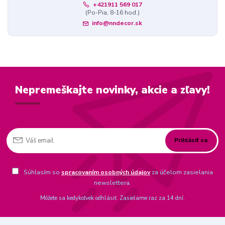
+421911 569 017
(Po-Pia, 8-16 hod.)
info@nndecor.sk
Nepremeškajte novinky, akcie a zľavy!
Prihlásiť sa
Súhlasím so
spracovaním osobných údajov
za účelom zasielania
newslettera.
Môžete sa kedykoľvek odhlásiť. Zasielame raz za 14 dní.