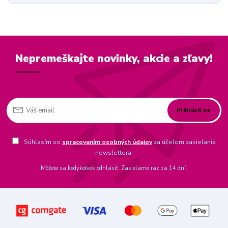
Nepremeškajte novinky, akcie a zľavy!
Prihlásiť sa
Súhlasím so
spracovaním osobných údajov
za účelom zasielania
newslettera.
Môžete sa kedykoľvek odhlásiť. Zasielame raz za 14 dní.