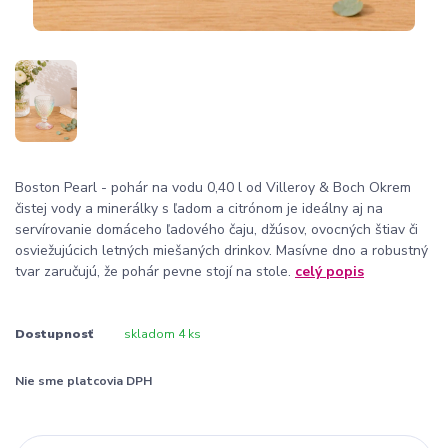
Boston Pearl - pohár na vodu 0,40 l od Villeroy & Boch Okrem
čistej vody a minerálky s ľadom a citrónom je ideálny aj na
servírovanie domáceho ľadového čaju, džúsov, ovocných štiav či
osviežujúcich letných miešaných drinkov. Masívne dno a robustný
tvar zaručujú, že pohár pevne stojí na stole.
celý popis
Dostupnosť
skladom 4 ks
Nie sme platcovia DPH