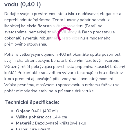
vodu (0,40 l)
Dodajte svojmu prestretému stolu iskru nadčasovej elegancie a
neprehliadnuteľný šmrnc. Tento luxusný pohár na vodu z
ikonickej kolekcie
Boston
v čírom vyvedení (Pearl) od
svetoznámej nemeckej značky
Villeroy & Boch
predstavuje
dokonalú synergiu robustného retro dizajnu a moderného
prémiového stolovania.
Pohár s veľkorysým objemom 400 ml okamžite upúta pozornosť
svojím charakteristickým, bohato brúseným fazetovým vzorom.
Výrazný reliéf pokrývajúci povrch skla pripomína klasický brúsený
krištáľ. Pri kontakte so svetlom vytvára fascinujúcu hru odleskov,
ktorá premení aj obyčajné pitie vody na slávnostný moment.
Vďaka pevnému, masívnemu spracovaniu a nízkemu ťažisku sa
pohár mimoriadne stabilne a príjemne drží v ruke.
Technické špecifikácie:
Objem:
0,40 l (400 ml)
Výška pohára:
cca 14,4 cm
Materiál:
Bezolovnaté krištáľové sklo
Farba:
Číra (Pearl)