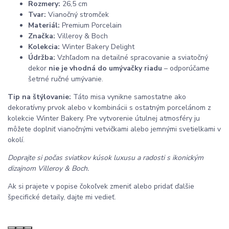
Rozmery:
26,5 cm
Tvar:
Vianočný stromček
Materiál:
Premium Porcelain
Značka:
Villeroy & Boch
Kolekcia:
Winter Bakery Delight
Údržba:
Vzhľadom na detailné spracovanie a sviatočný
dekor
nie je vhodná do umývačky riadu
– odporúčame
šetrné ručné umývanie.
Tip na štýlovanie:
Táto misa vynikne samostatne ako
dekoratívny prvok alebo v kombinácii s ostatným porcelánom z
kolekcie Winter Bakery. Pre vytvorenie útulnej atmosféry ju
môžete doplniť vianočnými vetvičkami alebo jemnými svetielkami v
okolí.
Doprajte si počas sviatkov kúsok luxusu a radosti s ikonickým
dizajnom Villeroy & Boch.
Ak si prajete v popise čokoľvek zmeniť alebo pridať ďalšie
špecifické detaily, dajte mi vedieť.