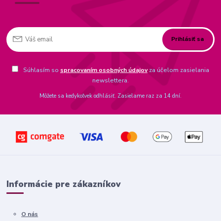
Prihlásiť sa
Súhlasím so
spracovaním osobných údajov
za účelom zasielania
newslettera.
Môžete sa kedykoľvek odhlásiť. Zasielame raz za 14 dní.
Informácie pre zákazníkov
O nás