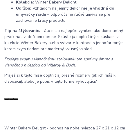
Kolekcia:
Winter Bakery Delight
Údržba:
Vzhľadom na jemný dekor
nie je vhodná do
umývačky riadu
– odporúčame ručné umývanie pre
zachovanie krásy produktu.
Tip na štýlovanie:
Táto misa najlepšie vynikne ako dominantný
prvok na sviatočnom obruse. Skúste ju doplniť inými kúskami z
kolekcie Winter Bakery alebo vytvorte kontrast s jednofarebným
keramickým riadom pre moderný, vkusný vzhľad.
Dodajte svojmu vianočnému stolovaniu ten správny šmrnc s
vianočnou hviezdou od Villeroy & Boch.
Praješ si k tejto mise doplniť aj presné rozmery (ak ich máš k
dispozícii), alebo je popis v tejto forme vyhovujúci?
Winter Bakery Delight - podnos na nohe hviezda 27 x 21 x 12 cm