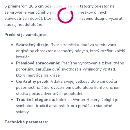
S priemerom
26,5 cm
poskytuje misa dostatočný priestor na
servírovanie vianočného pečiva, ovocia, orieškov či iných
slávnostných dobrôt, ktoré budú vďaka hravému dizajnu vyzerať
naozaj neodolateľne.
Prečo si ju zamilujete:
Sviatočný dizajn:
Tvar stromčeka dodáva servírovaniu
originálny charakter a vianočný nádych, ktorý rozžiari každý
interiér.
Prémiové spracovanie:
Precízne vyhotovenie z kvalitného
porcelánu zaručuje dlhú životnosť a výnimočný vzhľad,
ktorý nestráca na kráse.
Centrálny prvok:
Vďaka svojej veľkosti 26,5 cm upúta
pozornosť na štedrovečernom stole alebo konferenčnom
stolíku počas adventných popoludní.
Tradičná elegancia:
Kolekcia Winter Bakery Delight je
symbolom tradícií a radosti, ktorú prinášajú vianočné
sviatky.
Technické parametre: