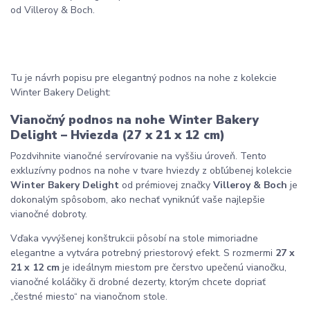
od Villeroy & Boch.
Tu je návrh popisu pre elegantný podnos na nohe z kolekcie
Winter Bakery Delight:
Vianočný podnos na nohe Winter Bakery
Delight – Hviezda (27 x 21 x 12 cm)
Pozdvihnite vianočné servírovanie na vyššiu úroveň. Tento
exkluzívny podnos na nohe v tvare hviezdy z obľúbenej kolekcie
Winter Bakery Delight
od prémiovej značky
Villeroy & Boch
je
dokonalým spôsobom, ako nechať vyniknúť vaše najlepšie
vianočné dobroty.
Vďaka vyvýšenej konštrukcii pôsobí na stole mimoriadne
elegantne a vytvára potrebný priestorový efekt. S rozmermi
27 x
21 x 12 cm
je ideálnym miestom pre čerstvo upečenú vianočku,
vianočné koláčiky či drobné dezerty, ktorým chcete dopriať
„čestné miesto“ na vianočnom stole.