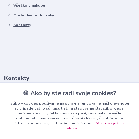
Všetko o nákupe
Obchodné podmienky
Kontakty
Kontakty
🍪 Ako by ste radi svoje cookies?
+421911 569 017
(Po-Pia, 8-16 hod.)
Súbory cookies používame na správne fungovanie nášho e-shopu
av prípade vášho súhlasu tiež na sledovanie štatistík o webe,
meranie efektivity reklamných kampaní, zapamätanie vášho
info@nndecor.sk
obľúbeného nastavenia pri používaní stránok, či zobrazenie
reklám zodpovedajúcich vašim preferenciám.
Viac na využitie
cookies