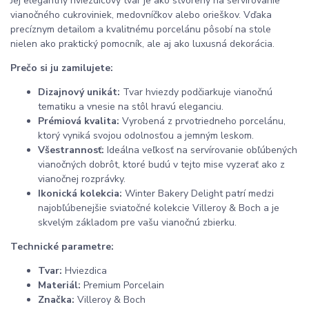
Jej elegantný hviezdicový tvar je ako stvorený na servírovanie
vianočného cukroviniek, medovníčkov alebo orieškov. Vďaka
precíznym detailom a kvalitnému porcelánu pôsobí na stole
nielen ako praktický pomocník, ale aj ako luxusná dekorácia.
Prečo si ju zamilujete:
Dizajnový unikát:
Tvar hviezdy podčiarkuje vianočnú
tematiku a vnesie na stôl hravú eleganciu.
Prémiová kvalita:
Vyrobená z prvotriedneho porcelánu,
ktorý vyniká svojou odolnosťou a jemným leskom.
Všestrannosť:
Ideálna veľkosť na servírovanie obľúbených
vianočných dobrôt, ktoré budú v tejto mise vyzerať ako z
vianočnej rozprávky.
Ikonická kolekcia:
Winter Bakery Delight patrí medzi
najobľúbenejšie sviatočné kolekcie Villeroy & Boch a je
skvelým základom pre vašu vianočnú zbierku.
Technické parametre:
Tvar:
Hviezdica
Materiál:
Premium Porcelain
Značka:
Villeroy & Boch