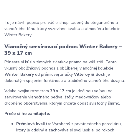
Tu je návrh popisu pre váš e-shop, ladený do elegantného a
vianočného tónu, ktorý vyzdvihne kvalitu a atmosféru kolekcie
Winter Bakery:
Vianočný servírovací podnos Winter Bakery –
39 x 17 cm
Prineste si kúzlo zimných sviatkov priamo na váš stôl. Tento
vkusný obdĺžnikový podnos z obľúbenej vianočnej kolekcie
Winter Bakery
od prémiovej značky
Villeroy & Boch
je
dokonalým spojením funkčnosti a tradičného vianočného dizajnu.
Vďaka svojim rozmerom
39 x 17 cm
je ideálnou voľbou na
servírovanie vianočného pečiva, štóly, medovníčkov alebo
drobného občerstvenia, ktorým chcete dodať sviatočný šmrnc.
Prečo si ho zamilujete:
Prémiová kvalita:
Vyrobený z prvotriedneho porcelánu,
ktorý je odolný a zachováva si svoj lesk aj po rokoch