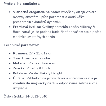
Prečo si ho zamilujete:
Vianočná elegancia na nohe:
Vyvýšený dizajn v tvare
hviezdy okamžite upúta pozornosť a dodá vášmu
prestieraniu sviatočnú dynamiku.
Prémiová kvalita:
Kvalitný porcelán značky Villeroy &
Boch zaručuje, že podnos bude žiariť na vašom stole počas
mnohých sviatočných sezón.
Technické parametre:
Rozmery:
27 x 21 x 12 cm
Tvar:
Hviezdica na nohe
Materiál:
Premium Porcelain
Značka:
Villeroy & Boch
Kolekcia:
Winter Bakery Delight
Údržba:
Vzhľadom na jemný dekor a spracovanie
nie je
vhodný do umývačky riadu
– odporúčame šetrné ručné
umývanie.
Číslo výrobku: 14-8612-3840