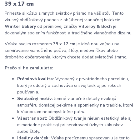
39 x 17 cm
Prineste si kúzlo zimných sviatkov priamo na váš stôl. Tento
vkusný obdĺžnikový podnos z obľúbenej vianočnej kolekcie
Winter Bakery
od prémiovej značky
Villeroy & Boch
je
dokonalým spojením funkčnosti a tradičného vianočného dizajnu.
Vďaka svojim rozmerom
39 x 17 cm
je ideálnou voľbou na
servírovanie vianočného pečiva, štóly, medovníčkov alebo
drobného občerstvenia, ktorým chcete dodať sviatočný šmrnc.
Prečo si ho zamilujete:
Prémiová kvalita:
Vyrobený z prvotriedneho porcelánu,
ktorý je odolný a zachováva si svoj lesk aj po rokoch
používania.
Sviatočný motív:
Jemné vianočné detaily evokujú
atmosféru domácej pekárne a spomienky na tradície, ktoré
k Vianociam neodmysliteľne patria.
Všestrannosť:
Obdĺžnikový tvar je nielen estetický, ale aj
mimoriadne praktický pri servírovaní úzkych zákuskov
alebo štóly.
Ideálny darček:
Vďaka precíznemu spracovaniu je tento