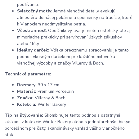
používania.
Sviatočný motív:
Jemné vianočné detaily evokujú
atmosféru domácej pekárne a spomienky na tradície, ktoré
k Vianociam neodmysliteľne patria.
Všestrannosť:
Obdĺžnikový tvar je nielen estetický, ale aj
mimoriadne praktický pri servírovaní úzkych zákuskov
alebo štóly.
Ideálny darček:
Vďaka precíznemu spracovaniu je tento
podnos vkusným darčekom pre každého milovníka
vianočnej výzdoby a značky Villeroy & Boch.
Technické parametre:
Rozmery:
39 x 17 cm
Materiál:
Premium Porcelain
Značka:
Villeroy & Boch
Kolekcia:
Winter Bakery
Tip na štýlovanie:
Skombinujte tento podnos s ostatnými
kúskami z kolekcie Winter Bakery alebo s jednofarebným bielym
porcelánom pre čistý, škandinávsky vzhľad vášho vianočného
stola.