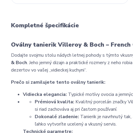
Kompletné špecifikácie
Oválny tanierik Villeroy & Boch – French
Dodajte svojmu stolu nádych letnej pohody s týmto vkusn
& Boch
. Jeho jemný dizajn a praktické rozmery z neho robi
dezertov vo vašej „vidieckej kuchyni“.
Prečo si zamilujete tento oválny tanierik:
Vidiecka elegancia:
Typické motívy ovocia a jemných
Prémiová kvalita:
Kvalitný porcelán značky Vil
si riad zachováva aj pri častom používaní.
Dokonalé zladenie:
Tanierik je navrhnutý tak
ľahko vytvoríte ucelený a vkusný servis.
Technické parametre: