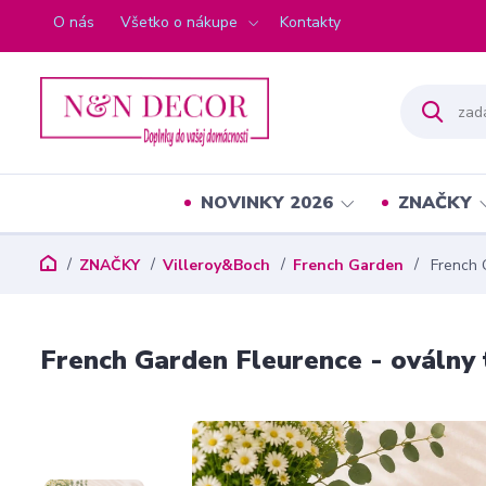
O nás
Všetko o nákupe
Kontakty
NOVINKY 2026
ZNAČKY
ZNAČKY
Villeroy&Boch
French Garden
French G
French Garden Fleurence - oválny 