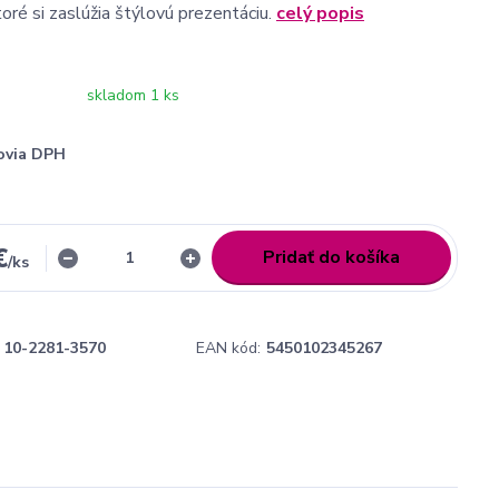
toré si zaslúžia štýlovú prezentáciu.
celý popis
skladom 1 ks
ovia DPH
€
Pridať do košíka
/
ks
10-2281-3570
EAN kód:
5450102345267