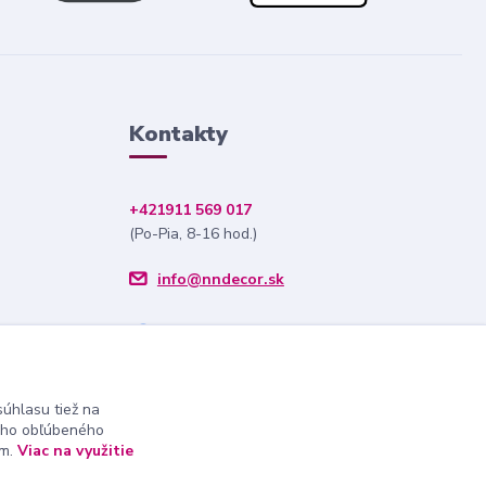
Kontakty
+421911 569 017
(Po-Pia, 8-16 hod.)
info@nndecor.sk
úhlasu tiež na
ášho obľúbeného
ám.
Viac na využitie