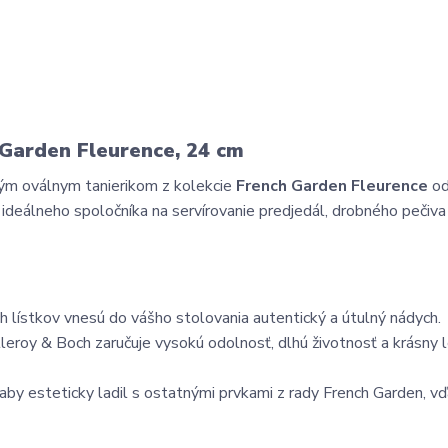
 Garden Fleurence, 24 cm
ým oválnym tanierikom z kolekcie
French Garden Fleurence
o
a ideálneho spoločníka na servírovanie predjedál, drobného pečiv
 lístkov vnesú do vášho stolovania autentický a útulný nádych.
leroy & Boch zaručuje vysokú odolnosť, dlhú životnosť a krásny l
, aby esteticky ladil s ostatnými prvkami z rady French Garden, 