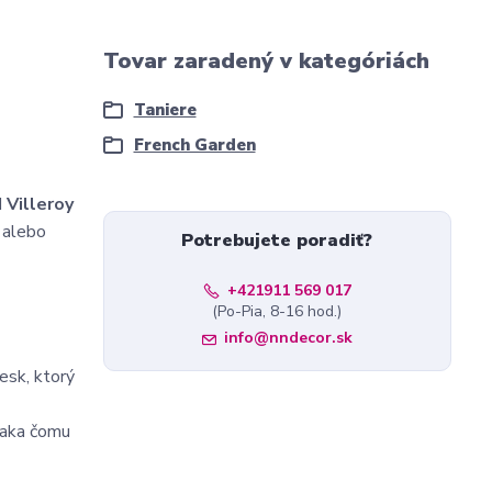
Tovar zaradený v kategóriách
Taniere
French Garden
d
Villeroy
a alebo
Potrebujete poradiť?
+421911 569 017
(Po-Pia, 8-16 hod.)
info@nndecor.sk
esk, ktorý
vďaka čomu