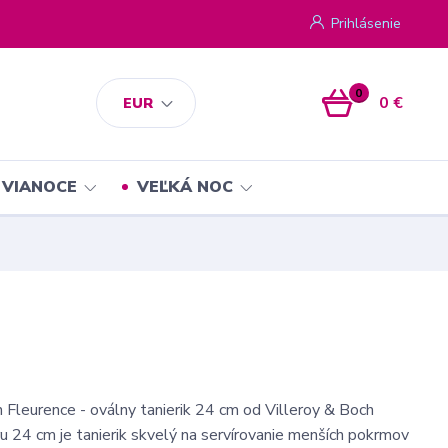
Prihlásenie
0
0 €
EUR
VIANOCE
VEĽKÁ NOC
 Fleurence - oválny tanierik 24 cm od Villeroy & Boch
 24 cm je tanierik skvelý na servírovanie menších pokrmov