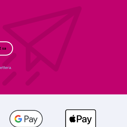
ť sa
ettera.