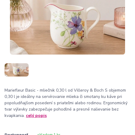
Mariefleur Basic - mliečnik 0,30 l od Villeroy & Boch S objemom
0,30 l je ideálny na servírovanie mlieka či smotany ku káve pri
popoludňajšom posedení s priateľmi alebo rodinou. Ergonomický
tvar výlevky zabezpečuje pohodlné a presné nalievanie bez
kvapkania.
celý popis
Dostupnosť
skladom 1 ks