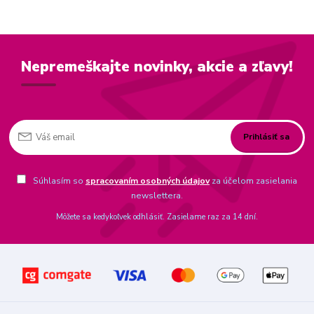
Nepremeškajte novinky, akcie a zľavy!
Prihlásiť sa
Súhlasím so
spracovaním osobných údajov
za účelom zasielania
newslettera.
Môžete sa kedykoľvek odhlásiť. Zasielame raz za 14 dní.