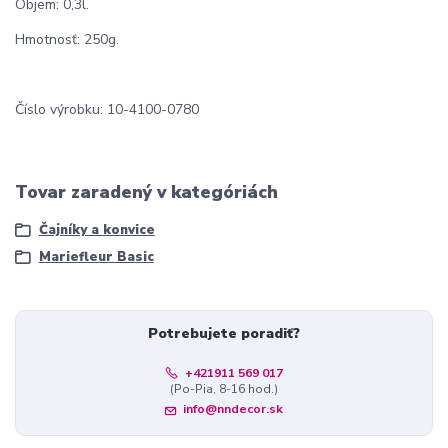
Objem: 0,3l.
Hmotnosť: 250g.
Číslo výrobku: 10-4100-0780
Tovar zaradený v kategóriách
Čajníky a konvice
Mariefleur Basic
Potrebujete poradiť?
+421911 569 017
(Po-Pia, 8-16 hod.)
info@nndecor.sk