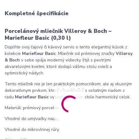
Kompletné špecifikácie
Porcelánový mliečnik Villeroy & Boch –
Mariefleur Basic (0,30 l)
Doplňte svoj čajový či kávový servis o tento elegantný kúsok z
kolekcie
Mariefleur Basic
. Mliečnik od prémiovej značky
Villeroy
& Boch
v sebe spája moderný vidiecky štýl s pestrými
akvarelovými kvetmi, ktoré dodajú vášmu stolu svieži a
optimistický nádych.
Tento mliečnik nie je len praktickým pomocníkom, ale aj vkusným
dekoratívnym prvkom, ktorý v kombinácii s ostatným riadom z
radu
Mariefleur Basic
vytvorí na vašom stole harmonický celok.
Materiál: prémiový porcelán
Vhodné do umývačky riadu,
Vhodné do mikrovlnnej rúry,