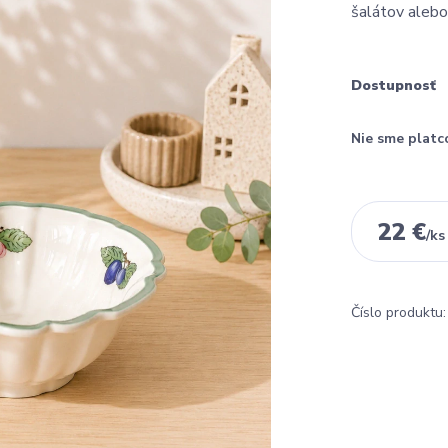
šalátov alebo
Dostupnosť
Nie sme platc
22 €
/
ks
Číslo produktu: