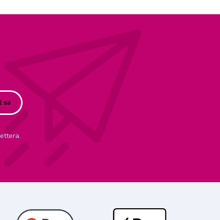
ť sa
ettera.