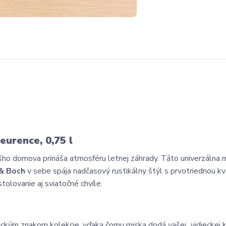
eurence, 0,75 l
šho domova prináša atmosféru letnej záhrady. Táto univerzálna 
 & Boch
v sebe spája nadčasový rustikálny štýl s prvotriednou kv
olovanie aj sviatočné chvíle.
ickým znakom kolekcie, vďaka čomu miska dodá vašej „vidieckej k