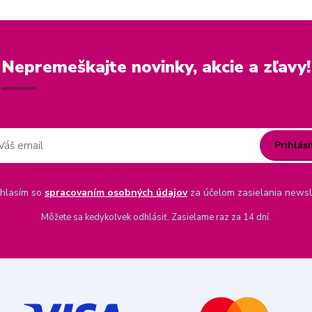
Nepremeškajte novinky, akcie a zľavy!
Prihlási
hlasím so
spracovaním osobných údajov
za účelom zasielania newsl
Môžete sa kedykoľvek odhlásiť. Zasielame raz za 14 dní.