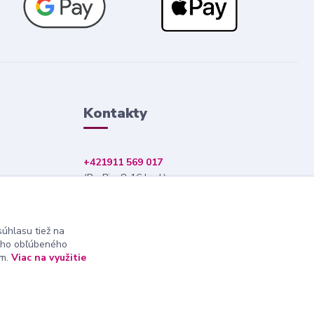
Kontakty
+421911 569 017
(Po-Pia, 8-16 hod.)
info@nndecor.sk
úhlasu tiež na
ášho obľúbeného
ám.
Viac na využitie