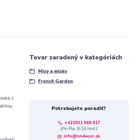
Tovar zaradený v kategóriách
Misy a misky
French Garden
miska z
alitou
Potrebujete poradiť?
+421911 569 017
(Po-Pia, 8-16 hod.)
info@nndecor.sk
uchyni“