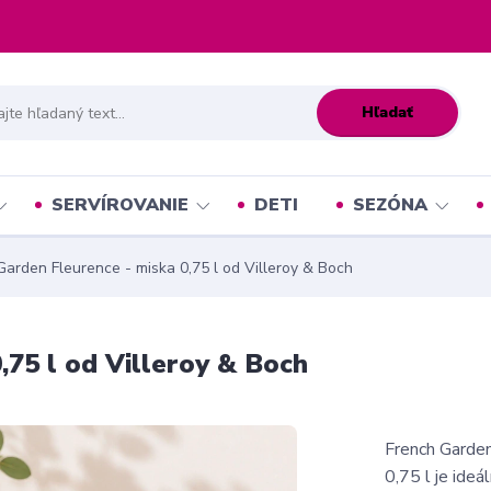
Hľadať
SERVÍROVANIE
DETI
SEZÓNA
arden Fleurence - miska 0,75 l od Villeroy & Boch
,75 l od Villeroy & Boch
French Garden
0,75 l je ideá