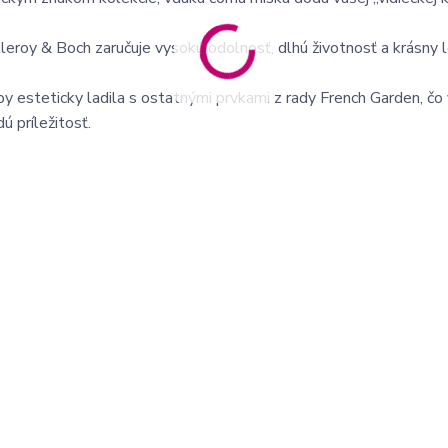
leroy & Boch zaručuje vysokú odolnosť, dlhú životnosť a krásny l
by esteticky ladila s ostatnými prvkami z rady French Garden, čo
ú príležitosť.