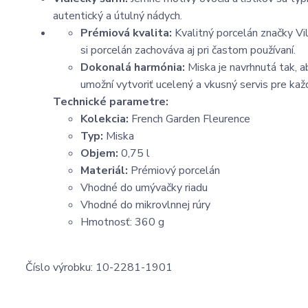
autentický a útulný nádych.
Prémiová kvalita:
Kvalitný porcelán značky Vil
si porcelán zachováva aj pri častom používaní.
Dokonalá harmónia:
Miska je navrhnutá tak, a
umožní vytvoriť ucelený a vkusný servis pre každ
Technické parametre:
Kolekcia:
French Garden Fleurence
Typ:
Miska
Objem:
0,75 l
Materiál:
Prémiový porcelán
Vhodné do umývačky riadu
Vhodné do mikrovlnnej rúry
Hmotnosť: 360 g
Číslo výrobku: 10-2281-1901