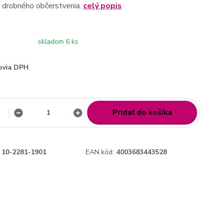
 drobného občerstvenia.
celý popis
skladom 6 ks
ovia DPH
Pridať do košíka
10-2281-1901
EAN kód:
4003683443528