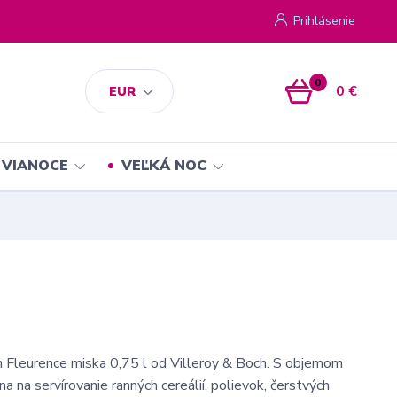
Prihlásenie
0
0 €
EUR
VIANOCE
VEĽKÁ NOC
 Fleurence miska 0,75 l od Villeroy & Boch. S objemom
lna na servírovanie ranných cereálií, polievok, čerstvých