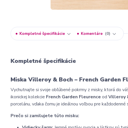
Kompletné špecifikácie
Komentáre
0
Kompletné špecifikácie
Miska Villeroy & Boch – French Garden Fl
Vychutnajte si svoje obľúbené pokrmy z misky, ktorá do vá
ikonickej kolekcie
French Garden Fleurence
od
Villeroy
porcelánu, vďaka čomu je ideálnou voľbou pre každodenné st
Prečo si zamilujete túto misku:
Vidiecky šarm:
Jemné motívy ovocia a lístkov sú typ