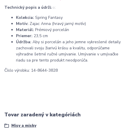
Technický popis a údržba:
Kolekcia:
Spring Fantasy
Motív:
Zajac Anna (hravý jarný motív)
Materiál:
Prémiový porcelán
Priemer:
23,5 cm
Údržba:
Aby si porcelán a jeho jemne vykreslené detaily
zachovali svoju žiarivú krásu a kvalitu, odporúčame
výhradne šetrné ručné umývanie. Umývanie v umývačke
riadu sa pre tento produkt neodporúča.
Číslo výrobku: 14-8644-3828
Tovar zaradený v kategóriách
Misy a misky