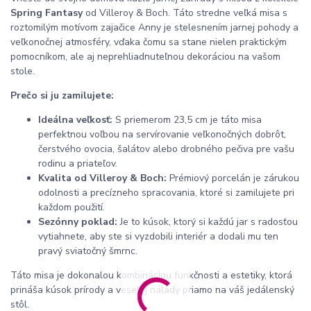
Spring Fantasy
od Villeroy & Boch. Táto stredne veľká misa s
roztomilým motívom zajačice Anny je stelesnením jarnej pohody a
veľkonočnej atmosféry, vďaka čomu sa stane nielen praktickým
pomocníkom, ale aj neprehliadnuteľnou dekoráciou na vašom
stole.
Prečo si ju zamilujete:
Ideálna veľkosť:
S priemerom 23,5 cm je táto misa
perfektnou voľbou na servírovanie veľkonočných dobrôt,
čerstvého ovocia, šalátov alebo drobného pečiva pre vašu
rodinu a priateľov.
Kvalita od Villeroy & Boch:
Prémiový porcelán je zárukou
odolnosti a precízneho spracovania, ktoré si zamilujete pri
každom použití.
Sezónny poklad:
Je to kúsok, ktorý si každú jar s radosťou
vytiahnete, aby ste si vyzdobili interiér a dodali mu ten
pravý sviatočný šmrnc.
Táto misa je dokonalou kombináciou funkčnosti a estetiky, ktorá
prináša kúsok prírody a veselej nálady priamo na váš jedálenský
stôl.