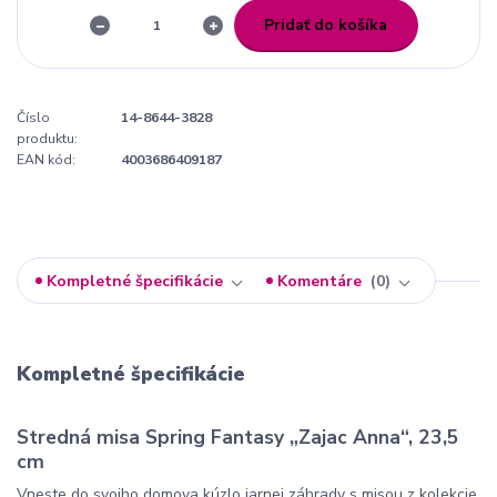
Pridať do košíka
Číslo
14-8644-3828
produktu:
EAN kód:
4003686409187
Kompletné špecifikácie
Komentáre
0
Kompletné špecifikácie
Stredná misa Spring Fantasy „Zajac Anna“, 23,5
cm
Vneste do svojho domova kúzlo jarnej záhrady s misou z kolekcie