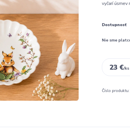
vyčarí úsmev 
Dostupnosť
Nie sme platc
23 €
/
ks
Číslo produktu: