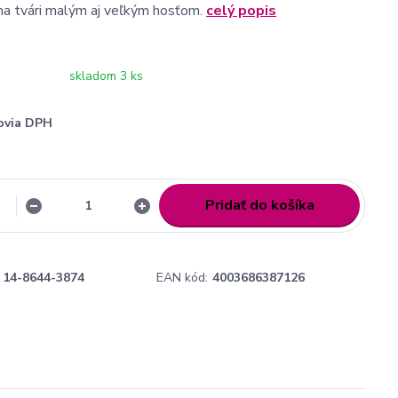
na tvári malým aj veľkým hosťom.
celý popis
skladom 3 ks
ovia DPH
Pridať do košíka
14-8644-3874
EAN kód:
4003686387126