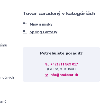
Tovar zaradený v kategóriách
Misy a misky
Spring Fantasy
rému
i
Potrebujete poradiť?
+421911 569 017
(Po-Pia, 8-16 hod.)
info@nndecor.sk
onočných
arný