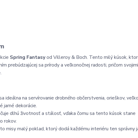
cm
ekcie
Spring Fantasy
od Villeroy & Boch. Tento milý kúsok, kto
ím prebúdzajúcej sa prírody a veľkonočnej radosti, pričom svojim
.
a ideálna na servírovanie drobného občerstvenia, orieškov, veľk
é jarné dekorácie.
uje dlhú životnosť a stálosť, vďaka čomu sa tento kúsok stane
o rokov.
jto misy malý poklad, ktorý dodá každému interiéru ten správny j