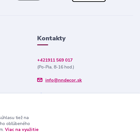
Kontakty
+421911 569 017
(Po-Pia, 8-16 hod.)
info@nndecor.sk
úhlasu tiež na
ášho obľúbeného
ám.
Viac na využitie