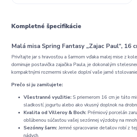
Kompletné špecifikácie
Malá misa Spring Fantasy „Zajac Paul“, 16 
Privítajte jar s hravosťou a šarmom vďaka malej mise z kol
dominuje postavička zajačika Paula, je dokonalým stelesnen
kompaktnými rozmermi skvele doplní vaše jarné stolovanie
Prečo si ju zamilujete:
Všestranné využitie:
S priemerom 16 cm je táto mis
sladkostí, jogurtu alebo ako vkusný doplnok na drobn
Kvalita od Villeroy & Boch:
Prémiový porcelán zaruč
obľúbenou súčasťou vašej sezónnej výzdoby na mnoh
Sezónny šarm:
Jemné spracovanie detailov robí z te
nádych.