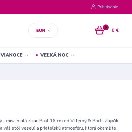
Prihlásenie
0
0 €
EUR
VIANOCE
VEĽKÁ NOC
y - misa malá zajac Paul 16 cm od Villeroy & Boch. Zajačik
na váš stôl veselú a priateľskú atmosféru, ktorá okamžite