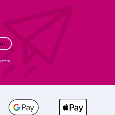
ť sa
ettera.