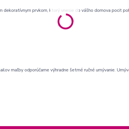
ým dekoratívnym prvkom, ktorý vnesie do vášho domova pocit po
etailov maľby odporúčame výhradne šetrné ručné umývanie. Umýv