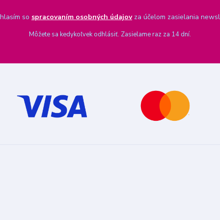
hlasím so
spracovaním osobných údajov
za účelom zasielania newsl
Môžete sa kedykoľvek odhlásiť. Zasielame raz za 14 dní.