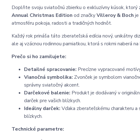
Doplňte svoju sviatočnú zbierku o exkluzívny kúsok, ktorý
Annual Christmas Edition
od značky
Villeroy & Boch
je
atmosféru pokoja, radosti a tradičných hodnôt.
Každý rok prináša táto zberateľská edícia nový, unikátny d
ale aj vzácnou rodinnou pamiatkou, ktorá s rokmi naberá na
Prečo si ho zamilujete:
Detailné spracovanie:
Precízne vypracované motívy
Vianočná symbolika:
Zvonček je symbolom vianočné
správny sviatočný akcent.
Darčekové balenie:
Produkt je dodávaný v originá
darček pre vašich blízkych.
Ideálny darček:
Vďaka zberateľskému charakteru a s
blízkych.
Technické parametre: