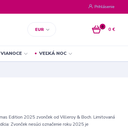
Prihlásenie
0
0 €
EUR
VIANOCE
VEĽKÁ NOC
mas Edition 2025 zvonček od Villeroy & Boch. Limitovaná
dícia: Zvonček nesúci označenie roku 2025 je