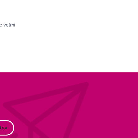
e veľmi
ť sa