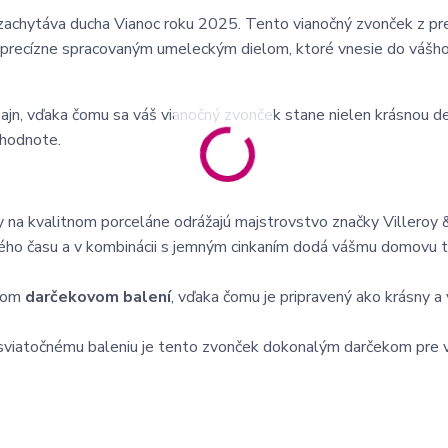
 zachytáva ducha Vianoc roku 2025. Tento vianočný zvonček z pre
 precízne spracovaným umeleckým dielom, ktoré vnesie do váš
izajn, vďaka čomu sa váš vianočný zvonček stane nielen krásnou d
 hodnote.
 na kvalitnom porceláne odrážajú majstrovstvo značky Villeroy 
ho času a v kombinácii s jemným cinkaním dodá vášmu domovu 
lnom
darčekovom balení
, vďaka čomu je pripravený ako krásny a
viatočnému baleniu je tento zvonček dokonalým darčekom pre v