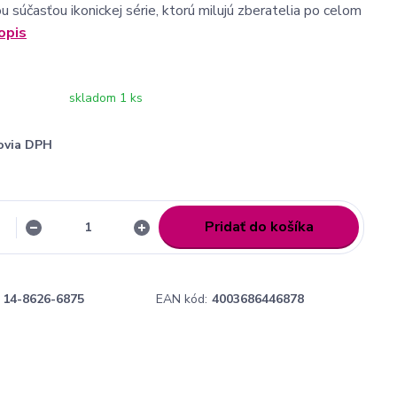
 súčasťou ikonickej série, ktorú milujú zberatelia po celom
opis
skladom 1 ks
ovia DPH
Pridať do košíka
14-8626-6875
EAN kód:
4003686446878