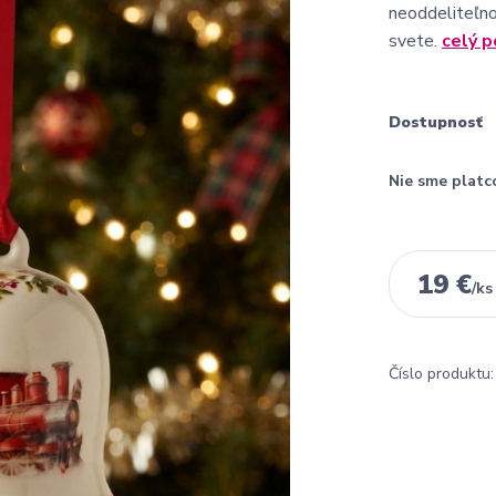
neoddeliteľnou
svete.
celý p
Dostupnosť
Nie sme platc
19 €
/
ks
Číslo produktu: