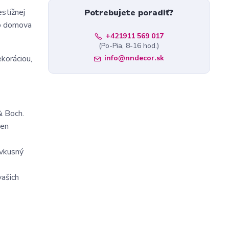
stížnej
Potrebujete poradiť?
ho domova
+421911 569 017
(Po-Pia, 8-16 hod.)
ekoráciou,
info@nndecor.sk
& Boch.
ten
 vkusný
ašich