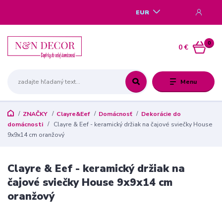
EUR
0
0 €
Menu
ZNAČKY
Clayre&Eef
Domácnosť
Dekorácie do
domácnosti
Clayre & Eef - keramický držiak na čajové sviečky House
9x9x14 cm oranžový
Clayre & Eef - keramický držiak na
čajové sviečky House 9x9x14 cm
oranžový