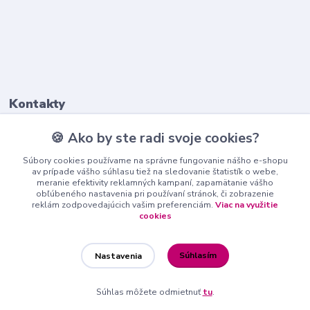
Kontakty
🍪 Ako by ste radi svoje cookies?
+421911 569 017
(Po-Pia, 8-16 hod.)
Súbory cookies používame na správne fungovanie nášho e-shopu
av prípade vášho súhlasu tiež na sledovanie štatistík o webe,
meranie efektivity reklamných kampaní, zapamätanie vášho
info@nndecor.sk
obľúbeného nastavenia pri používaní stránok, či zobrazenie
reklám zodpovedajúcich vašim preferenciám.
Viac na využitie
cookies
Súhlasím
Nastavenia
nndecor.sk
Súhlas môžete odmietnuť
tu
.
Vytvorené na
Eshop-rychlo.sk