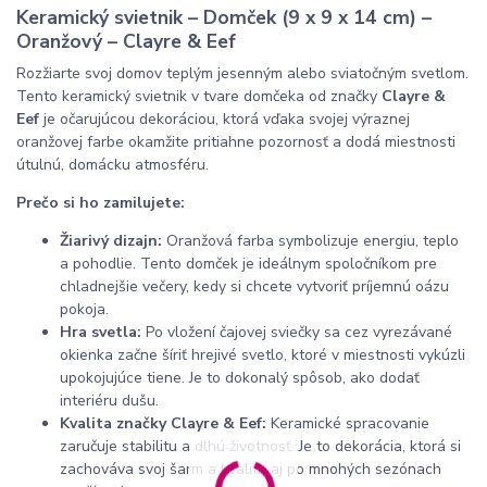
Keramický svietnik – Domček (9 x 9 x 14 cm) –
Oranžový – Clayre & Eef
Rozžiarte svoj domov teplým jesenným alebo sviatočným svetlom.
Tento keramický svietnik v tvare domčeka od značky
Clayre &
Eef
je očarujúcou dekoráciou, ktorá vďaka svojej výraznej
oranžovej farbe okamžite pritiahne pozornosť a dodá miestnosti
útulnú, domácku atmosféru.
Prečo si ho zamilujete:
Žiarivý dizajn:
Oranžová farba symbolizuje energiu, teplo
a pohodlie. Tento domček je ideálnym spoločníkom pre
chladnejšie večery, kedy si chcete vytvoriť príjemnú oázu
pokoja.
Hra svetla:
Po vložení čajovej sviečky sa cez vyrezávané
okienka začne šíriť hrejivé svetlo, ktoré v miestnosti vykúzli
upokojujúce tiene. Je to dokonalý spôsob, ako dodať
interiéru dušu.
Kvalita značky Clayre & Eef:
Keramické spracovanie
zaručuje stabilitu a dlhú životnosť. Je to dekorácia, ktorá si
zachováva svoj šarm a kvalitu aj po mnohých sezónach