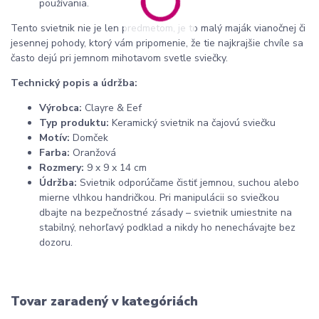
používania.
Tento svietnik nie je len predmetom, je to malý maják vianočnej či
jesennej pohody, ktorý vám pripomenie, že tie najkrajšie chvíle sa
často dejú pri jemnom mihotavom svetle sviečky.
Technický popis a údržba:
Výrobca:
Clayre & Eef
Typ produktu:
Keramický svietnik na čajovú sviečku
Motív:
Domček
Farba:
Oranžová
Rozmery:
9 x 9 x 14 cm
Údržba:
Svietnik odporúčame čistiť jemnou, suchou alebo
mierne vlhkou handričkou. Pri manipulácii so sviečkou
dbajte na bezpečnostné zásady – svietnik umiestnite na
stabilný, nehorľavý podklad a nikdy ho nenechávajte bez
dozoru.
Tovar zaradený v kategóriách