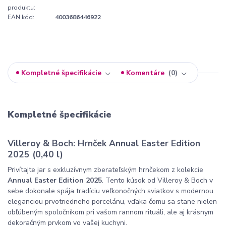
produktu:
EAN kód:
4003686446922
Kompletné špecifikácie
Komentáre
0
Kompletné špecifikácie
Villeroy & Boch: Hrnček Annual Easter Edition
2025 (0,40 l)
Privítajte jar s exkluzívnym zberateľským hrnčekom z kolekcie
Annual Easter Edition 2025
. Tento kúsok od Villeroy & Boch v
sebe dokonale spája tradíciu veľkonočných sviatkov s modernou
eleganciou prvotriedneho porcelánu, vďaka čomu sa stane nielen
obľúbeným spoločníkom pri vašom rannom rituáli, ale aj krásnym
dekoračným prvkom vo vašej kuchyni.