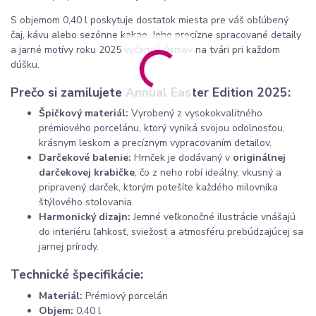
S objemom 0,40 l poskytuje dostatok miesta pre váš obľúbený
čaj, kávu alebo sezónne kakao. Jeho precízne spracované detaily
a jarné motívy roku 2025 vyčarujú úsmev na tvári pri každom
dúšku.
Prečo si zamilujete Annual Easter Edition 2025:
Špičkový materiál:
Vyrobený z vysokokvalitného
prémiového porcelánu, ktorý vyniká svojou odolnosťou,
krásnym leskom a precíznym vypracovaním detailov.
Darčekové balenie:
Hrnček je dodávaný v
originálnej
darčekovej krabičke
, čo z neho robí ideálny, vkusný a
pripravený darček, ktorým potešíte každého milovníka
štýlového stolovania.
Harmonický dizajn:
Jemné veľkonočné ilustrácie vnášajú
do interiéru ľahkosť, sviežosť a atmosféru prebúdzajúcej sa
jarnej prírody.
Technické špecifikácie:
Materiál:
Prémiový porcelán
Objem:
0,40 l