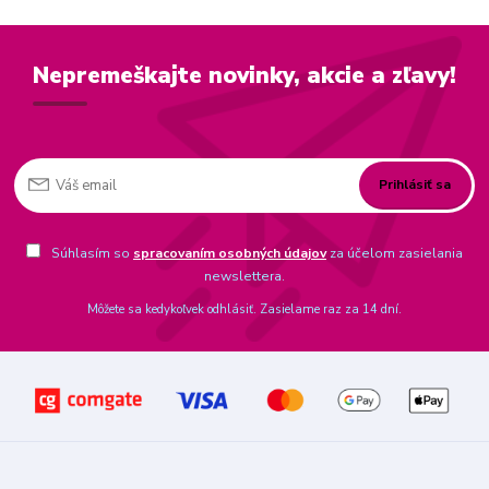
Nepremeškajte novinky, akcie a zľavy!
Prihlásiť sa
Súhlasím so
spracovaním osobných údajov
za účelom zasielania
newslettera.
Môžete sa kedykoľvek odhlásiť. Zasielame raz za 14 dní.