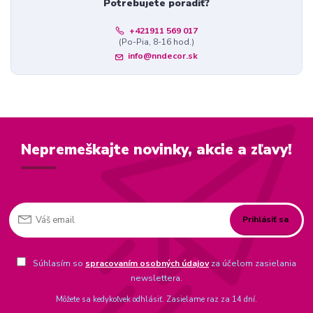
Potrebujete poradiť?
+421911 569 017
(Po-Pia, 8-16 hod.)
info@nndecor.sk
Nepremeškajte novinky, akcie a zľavy!
Prihlásiť sa
Súhlasím so
spracovaním osobných údajov
za účelom zasielania
newslettera.
Môžete sa kedykoľvek odhlásiť. Zasielame raz za 14 dní.