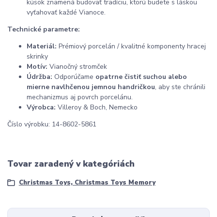
kúsok znamená budovať tradíciu,
ktorú budete s láskou
vyťahovať každé Vianoce.
Technické parametre:
Materiál:
Prémiový porcelán / kvalitné komponenty hracej
skrinky
Motív:
Vianočný stromček
Údržba:
Odporúčame
opatrne čistiť suchou alebo
mierne navlhčenou jemnou handričkou
, aby ste chránili
mechanizmus aj povrch porcelánu.
Výrobca:
Villeroy & Boch, Nemecko
Číslo výrobku: 14-8602-5861
Tovar zaradený v kategóriách
Christmas Toys, Christmas Toys Memory