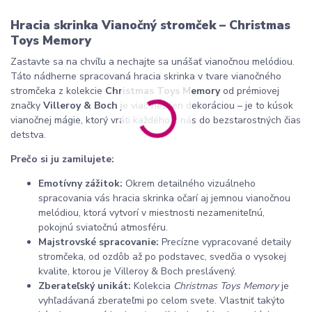
Hracia skrinka Vianočný stromček – Christmas
Toys Memory
Zastavte sa na chvíľu a nechajte sa unášať vianočnou melódiou.
Táto nádherne spracovaná hracia skrinka v tvare vianočného
stromčeka z kolekcie
Christmas Toys Memory
od prémiovej
značky
Villeroy & Boch
je viac než len dekoráciou – je to kúsok
vianočnej mágie,
ktorý vráti každého z nás do bezstarostných čias
detstva.
Prečo si ju zamilujete:
Emotívny zážitok:
Okrem detailného vizuálneho
spracovania vás hracia skrinka očarí aj jemnou vianočnou
melódiou,
ktorá vytvorí v miestnosti nezameniteľnú,
pokojnú sviatočnú atmosféru.
Majstrovské spracovanie:
Precízne vypracované detaily
stromčeka,
od ozdôb až po podstavec,
svedčia o vysokej
kvalite,
ktorou je Villeroy & Boch preslávený.
Zberateľský unikát:
Kolekcia
Christmas Toys Memory
je
vyhľadávaná zberateľmi po celom svete.
Vlastniť takýto