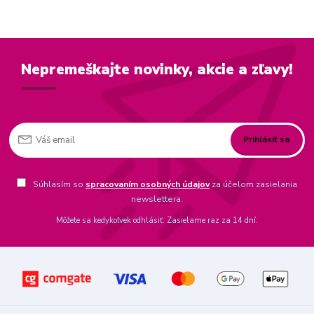
Nepremeškajte novinky, akcie a zľavy!
Prihlásiť sa
Súhlasím so
spracovaním osobných údajov
za účelom zasielania
newslettera.
Môžete sa kedykoľvek odhlásiť. Zasielame raz za 14 dní.