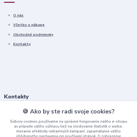
O nás
Všetko o nákupe
Obchodné podmienky
Kontakty
Kontakty
🍪 Ako by ste radi svoje cookies?
+421911 569 017
(Po-Pia, 8-16 hod.)
Súbory cookies používame na správne fungovanie nášho e-shopu
av prípade vášho súhlasu tiež na sledovanie štatistík o webe,
meranie efektivity reklamných kampaní, zapamätanie vášho
info@nndecor.sk
obľúbeného nastavenia pri používaní stránok, či zobrazenie