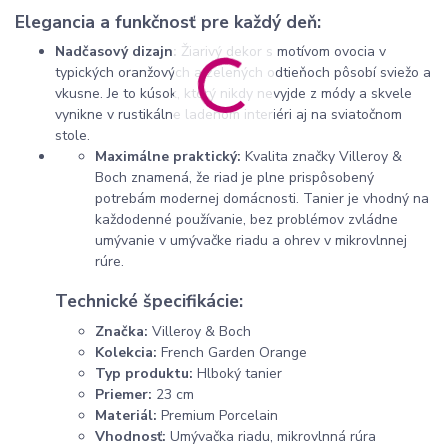
Elegancia a funkčnosť pre každý deň:
Nadčasový dizajn:
Žiarivý dekor s motívom ovocia v
typických oranžových a zelených odtieňoch pôsobí sviežo a
vkusne. Je to kúsok, ktorý nikdy nevyjde z módy a skvele
vynikne v rustikálne ladenom interiéri aj na sviatočnom
stole.
Maximálne praktický:
Kvalita značky Villeroy &
Boch znamená, že riad je plne prispôsobený
potrebám modernej domácnosti. Tanier je vhodný na
každodenné používanie, bez problémov zvládne
umývanie v umývačke riadu a ohrev v mikrovlnnej
rúre.
Technické špecifikácie:
Značka:
Villeroy & Boch
Kolekcia:
French Garden Orange
Typ produktu:
Hlboký tanier
Priemer:
23 cm
Materiál:
Premium Porcelain
Vhodnosť:
Umývačka riadu, mikrovlnná rúra