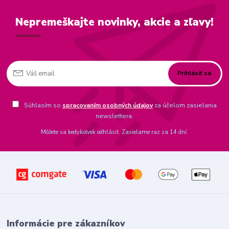
Nepremeškajte novinky, akcie a zľavy!
Prihlásiť sa
Súhlasím so
spracovaním osobných údajov
za účelom zasielania
newslettera.
Môžete sa kedykoľvek odhlásiť. Zasielame raz za 14 dní.
Informácie pre zákazníkov