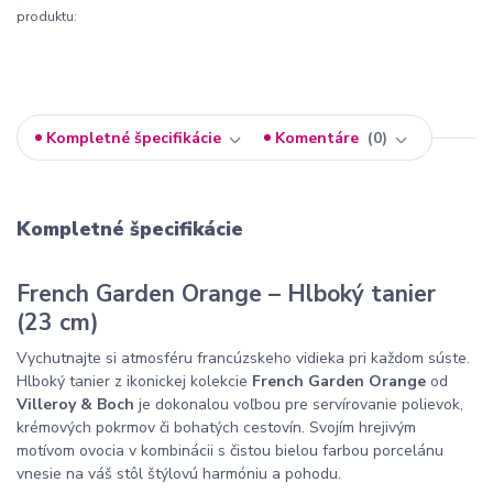
produktu:
Kompletné špecifikácie
Komentáre
0
Kompletné špecifikácie
French Garden Orange – Hlboký tanier
(23 cm)
Vychutnajte si atmosféru francúzskeho vidieka pri každom súste.
Hlboký tanier z ikonickej kolekcie
French Garden Orange
od
Villeroy & Boch
je dokonalou voľbou pre servírovanie polievok,
krémových pokrmov či bohatých cestovín. Svojím hrejivým
motívom ovocia v kombinácii s čistou bielou farbou porcelánu
vnesie na váš stôl štýlovú harmóniu a pohodu.