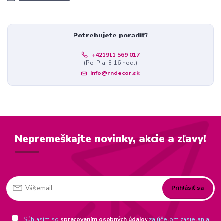
Potrebujete poradiť?
+421911 569 017
(Po-Pia, 8-16 hod.)
info@nndecor.sk
Nepremeškajte novinky, akcie a zľavy!
Prihlásiť sa
Súhlasím so
spracovaním osobných údajov
za účelom zasielania