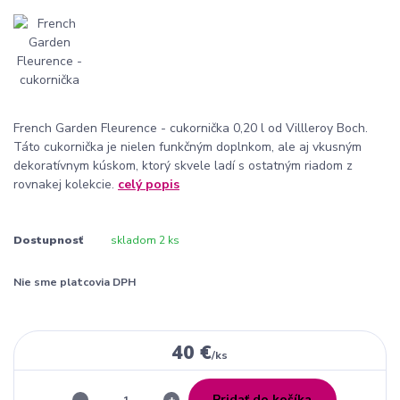
French Garden Fleurence - cukornička 0,20 l od Villleroy Boch.
Táto cukornička je nielen funkčným doplnkom, ale aj vkusným
dekoratívnym kúskom, ktorý skvele ladí s ostatným riadom z
rovnakej kolekcie.
celý popis
Dostupnosť
skladom 2 ks
Nie sme platcovia DPH
40 €
/
ks
Pridať do košíka