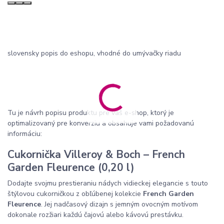
slovensky popis do eshopu, vhodné do umývačky riadu
Tu je návrh popisu produktu pre váš e-shop, ktorý je
optimalizovaný pre konverziu a obsahuje vami požadovanú
informáciu:
Cukornička Villeroy & Boch – French
Garden Fleurence (0,20 l)
Dodajte svojmu prestieraniu nádych vidieckej elegancie s touto
štýlovou cukorničkou z obľúbenej kolekcie
French Garden
Fleurence
. Jej nadčasový dizajn s jemným ovocným motívom
dokonale rozžiari každú čajovú alebo kávovú prestávku.