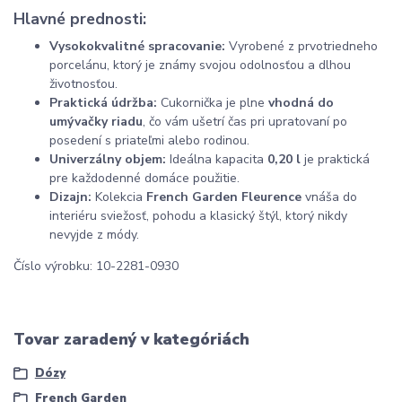
Hlavné prednosti:
Vysokokvalitné spracovanie:
Vyrobené z prvotriedneho
porcelánu, ktorý je známy svojou odolnosťou a dlhou
životnosťou.
Praktická údržba:
Cukornička je plne
vhodná do
umývačky riadu
, čo vám ušetrí čas pri upratovaní po
posedení s priateľmi alebo rodinou.
Univerzálny objem:
Ideálna kapacita
0,20 l
je praktická
pre každodenné domáce použitie.
Dizajn:
Kolekcia
French Garden Fleurence
vnáša do
interiéru sviežosť, pohodu a klasický štýl, ktorý nikdy
nevyjde z módy.
Číslo výrobku: 10-2281-0930
Tovar zaradený v kategóriách
Dózy
French Garden