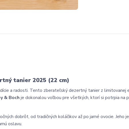
rtný tanier 2025 (22 cm)
ície a radosti.
Tento zberateľský dezertný tanier z limitovanej e
oy & Boch
je dokonalou voľbou pre všetkých,
ktorí si potrpia na 
nočných dobrôt,
od tradičných koláčikov až po jarné ovocie.
Jeho j
arnú oslavu.