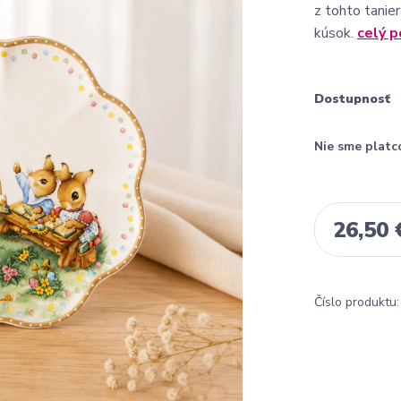
z tohto tanier
kúsok.
celý p
Dostupnosť
Nie sme platc
26,50 
Číslo produktu: