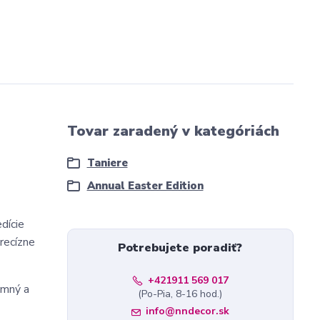
Tovar zaradený v kategóriách
Taniere
Annual Easter Edition
dície
precízne
Potrebujete poradiť?
+421911 569 017
emný a
(Po-Pia, 8-16 hod.)
info@nndecor.sk