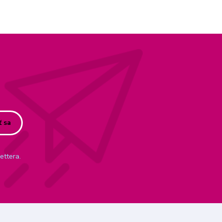
ť sa
ettera.