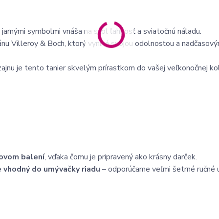
jarnými symbolmi vnáša na stôl ľahkosť a sviatočnú náladu.
nu Villeroy & Boch,
ktorý vyniká svojou odolnosťou a nadčasov
jnu je tento tanier skvelým prírastkom do vašej veľkonočnej kol
ovom balení
, vďaka čomu je pripravený ako krásny darček.
je vhodný do umývačky riadu
– odporúčame veľmi šetrné ručné 