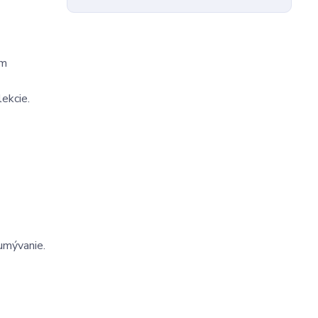
ým
ekcie.
umývanie.