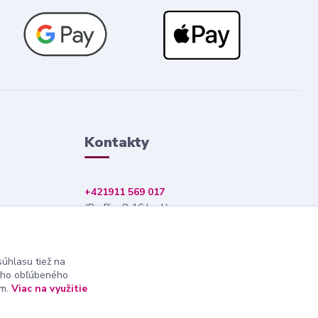
Kontakty
+421911 569 017
(Po-Pia, 8-16 hod.)
info@nndecor.sk
úhlasu tiež na
ášho obľúbeného
ám.
Viac na využitie