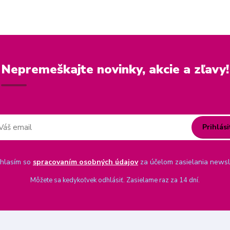
Nepremeškajte novinky, akcie a zľavy!
Prihlási
hlasím so
spracovaním osobných údajov
za účelom zasielania newsl
Môžete sa kedykoľvek odhlásiť. Zasielame raz za 14 dní.