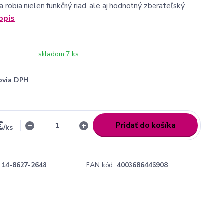
a robia nielen funkčný riad, ale aj hodnotný zberateľský
opis
skladom 7 ks
ovia DPH
€
Pridať do košíka
/
ks
14-8627-2648
EAN kód:
4003686446908