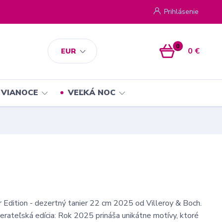
Prihlásenie
0
0 €
EUR
VIANOCE
VEĽKÁ NOC
 Edition - dezertný tanier 22 cm 2025 od Villeroy & Boch.
erateľská edícia: Rok 2025 prináša unikátne motívy, ktoré