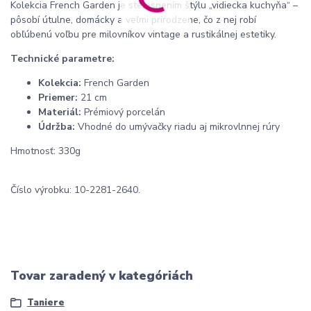
Kolekcia French Garden je stelesnením štýlu „vidiecka kuchyňa“ –
pôsobí útulne, domácky a veľmi prirodzene, čo z nej robí
obľúbenú voľbu pre milovníkov vintage a rustikálnej estetiky.
Technické parametre:
Kolekcia:
French Garden
Priemer:
21 cm
Materiál:
Prémiový porcelán
Údržba:
Vhodné do umývačky riadu aj mikrovlnnej rúry
Hmotnosť: 330g
Číslo výrobku: 10-2281-2640.
Tovar zaradený v kategóriách
Taniere