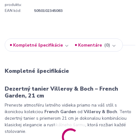
produktu:
EAN kód:
5050102345083
Kompletné špecifikácie
Komentáre
0
Kompletné špecifikácie
Dezertný tanier Villeroy & Boch – French
Garden, 21 cm
Preneste atmosféru letného vidieka priamo na váš stôl s
ikonickou kolekciou
French Garden
od
Villeroy & Boch
. Tento
dezertný tanier s priemerom 21 cm je dokonalou kombináciou
klasickej elegancie a rustikálneho šarmu, ktorá rozžiari každé
stolovanie.