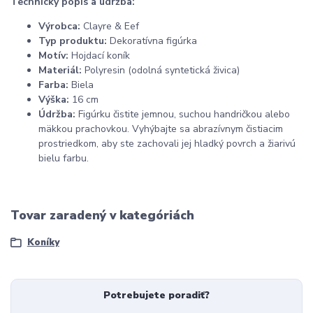
Technický popis a údržba:
Výrobca:
Clayre & Eef
Typ produktu:
Dekoratívna figúrka
Motív:
Hojdací koník
Materiál:
Polyresin (odolná syntetická živica)
Farba:
Biela
Výška:
16 cm
Údržba:
Figúrku čistite jemnou, suchou handričkou alebo
mäkkou prachovkou. Vyhýbajte sa abrazívnym čistiacim
prostriedkom, aby ste zachovali jej hladký povrch a žiarivú
bielu farbu.
Tovar zaradený v kategóriách
Koníky
Potrebujete poradiť?