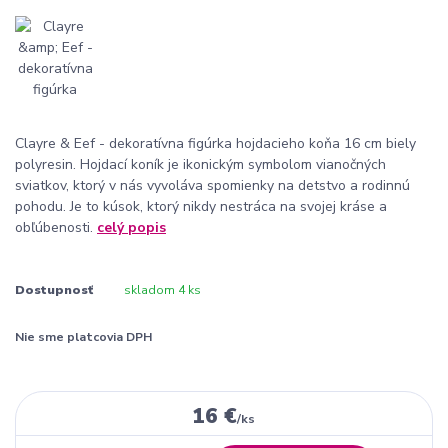
Clayre & Eef - dekoratívna figúrka hojdacieho koňa 16 cm biely
polyresin. Hojdací koník je ikonickým symbolom vianočných
sviatkov, ktorý v nás vyvoláva spomienky na detstvo a rodinnú
pohodu. Je to kúsok, ktorý nikdy nestráca na svojej kráse a
obľúbenosti.
celý popis
Dostupnosť
skladom 4 ks
Nie sme platcovia DPH
16 €
/
ks