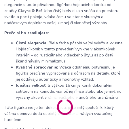
elegancie s touto pôvabnou figúrkou hojdacieho koníka od
značky
Clayre & Eef
. Jeho čistý biely dizajn vnáša do priestoru
svetlo a pocit pokoja, vďaka čomu sa stane vkusným a
nadčasovým doplnkom vašej zimnej či vianočnej výzdoby.
Prečo si ho zamilujete:
Čistá elegancia:
Biela farba pôsobí veľmi sviežo a vkusne.
Hojdací koník v tomto prevedení vynikne v akomkoľvek
interiéri – od rustikálneho vidieckeho štýlu až po čistý
škandinávsky minimalizmus.
Kvalitné spracovanie:
Vďaka odolnému polyresinu je
figúrka precízne vypracovaná s dôrazom na detaily, ktoré
jej dodávajú autentický a hodnotný vzhľad.
Ideálna veľkosť:
S výškou 16 cm je koník dokonalým
solitérom na komode, vianočnej rímse alebo ako jemný, no
výrazný akcent v rámci väčšieho vianočného aranžmánu.
Táto figúrka nie je len dekoráciou, je to milý spoločník, ktorý
vášmu domovu dodá osobitý charakter a nádych sviatočnej
harmónie.