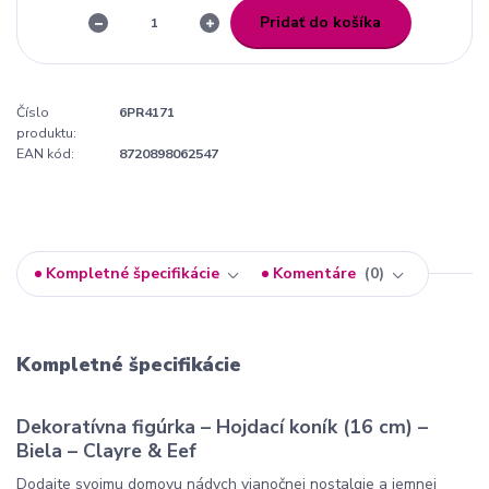
Pridať do košíka
Číslo
6PR4171
produktu:
EAN kód:
8720898062547
Kompletné špecifikácie
Komentáre
0
Kompletné špecifikácie
Dekoratívna figúrka – Hojdací koník (16 cm) –
Biela – Clayre & Eef
Dodajte svojmu domovu nádych vianočnej nostalgie a jemnej