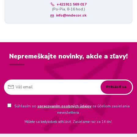
+421911 569 017
(Po-Pia, 8-16 hod.)
info@nndecor.sk
Nepremeškajte novinky, akcie a zľavy!
Prihlásiť sa
Súhlasím so
spracovaním osobných údajov
za účelom zasielania
newslettera.
Môžete sa kedykoľvek odhlásiť. Zasielame raz za 14 dní.