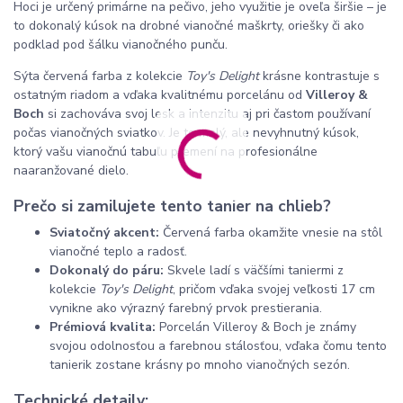
Hoci je určený primárne na pečivo, jeho využitie je oveľa širšie – je
to dokonalý kúsok na drobné vianočné maškrty, oriešky či ako
podklad pod šálku vianočného punču.
Sýta červená farba z kolekcie
Toy's Delight
krásne kontrastuje s
ostatným riadom a vďaka kvalitnému porcelánu od
Villeroy &
Boch
si zachováva svoj lesk a intenzitu aj pri častom používaní
počas vianočných sviatkov. Je to malý, ale nevyhnutný kúsok,
ktorý vašu vianočnú tabuľu premení na profesionálne
naaranžované dielo.
Prečo si zamilujete tento tanier na chlieb?
Sviatočný akcent:
Červená farba okamžite vnesie na stôl
vianočné teplo a radosť.
Dokonalý do páru:
Skvele ladí s väčšími taniermi z
kolekcie
Toy's Delight
, pričom vďaka svojej veľkosti 17 cm
vynikne ako výrazný farebný prvok prestierania.
Prémiová kvalita:
Porcelán Villeroy & Boch je známy
svojou odolnosťou a farebnou stálosťou, vďaka čomu tento
tanierik zostane krásny po mnoho vianočných sezón.
Technické detaily: