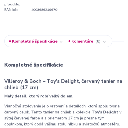
produktu:
EAN kód:
4003686219670
Kompletné špecifikácie
Komentáre
0
Kompletné špecifikácie
Villeroy & Boch – Toy's Delight, červený tanier na
chlieb (17 cm)
Malý detail, ktorý robí veľký dojem.
Vianočné stolovanie je o vrstvení a detailoch, ktoré spolu tvoria
čarovný celok. Tento tanier na chlieb z kolekcie
Toy's Delight
v
sýtej červenej farbe a s priemerom 17 cm je presne tým
doplnkom, ktorý dodá vášmu stolu hĺbku a sviatočnú atmosféru.