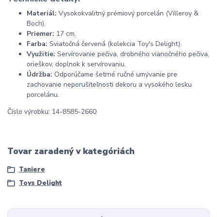
Materiál:
Vysokokvalitný prémiový porcelán (Villeroy &
Boch).
Priemer:
17 cm.
Farba:
Sviatočná červená (kolekcia Toy's Delight).
Využitie:
Servírovanie pečiva, drobného vianočného pečiva,
orieškov, doplnok k servírovaniu.
Údržba:
Odporúčame šetrné ručné umývanie pre
zachovanie neporušiteľnosti dekoru a vysokého lesku
porcelánu.
Číslo výrobku: 14-8585-2660
Tovar zaradený v kategóriách
Taniere
Toys Delight