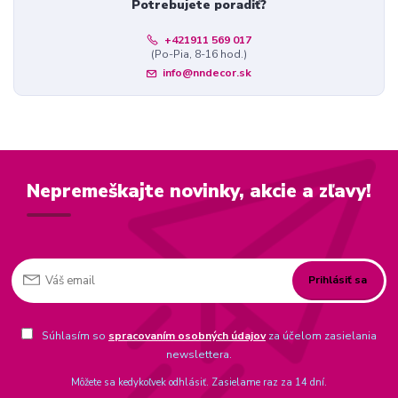
Potrebujete poradiť?
+421911 569 017
(Po-Pia, 8-16 hod.)
info@nndecor.sk
Nepremeškajte novinky, akcie a zľavy!
Prihlásiť sa
Súhlasím so
spracovaním osobných údajov
za účelom zasielania
newslettera.
Môžete sa kedykoľvek odhlásiť. Zasielame raz za 14 dní.