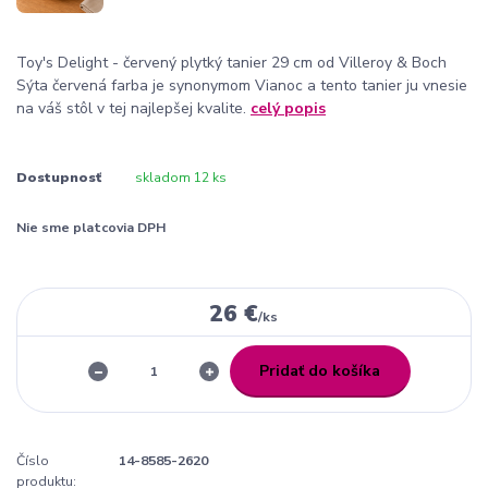
Toy's Delight - červený plytký tanier 29 cm od Villeroy & Boch
Sýta červená farba je synonymom Vianoc a tento tanier ju vnesie
na váš stôl v tej najlepšej kvalite.
celý popis
Dostupnosť
skladom 12 ks
Nie sme platcovia DPH
26 €
/
ks
Pridať do košíka
Číslo
14-8585-2620
produktu: