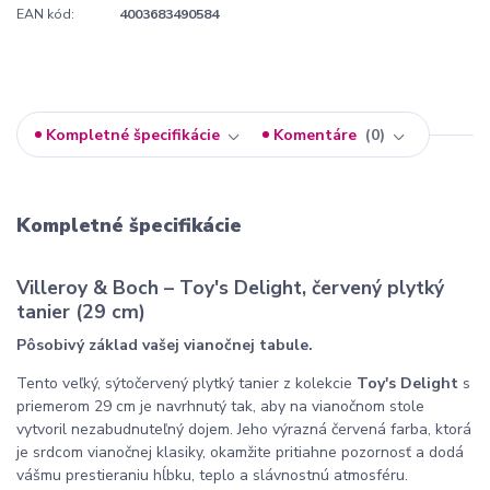
EAN kód:
4003683490584
Kompletné špecifikácie
Komentáre
0
Kompletné špecifikácie
Villeroy & Boch – Toy's Delight, červený plytký
tanier (29 cm)
Pôsobivý základ vašej vianočnej tabule.
Tento veľký, sýtočervený plytký tanier z kolekcie
Toy's Delight
s
priemerom 29 cm je navrhnutý tak, aby na vianočnom stole
vytvoril nezabudnuteľný dojem. Jeho výrazná červená farba, ktorá
je srdcom vianočnej klasiky, okamžite pritiahne pozornosť a dodá
vášmu prestieraniu hĺbku, teplo a slávnostnú atmosféru.