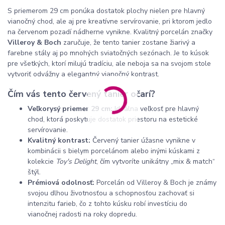
S priemerom 29 cm ponúka dostatok plochy nielen pre hlavný
vianočný chod, ale aj pre kreatívne servírovanie, pri ktorom jedlo
na červenom pozadí nádherne vynikne. Kvalitný porcelán značky
Villeroy & Boch
zaručuje, že tento tanier zostane žiarivý a
farebne stály aj po mnohých sviatočných sezónach. Je to kúsok
pre všetkých, ktorí milujú tradíciu, ale neboja sa na svojom stole
vytvoriť odvážny a elegantný vianočný kontrast.
Čím vás tento červený tanier očarí?
Veľkorysý priemer 29 cm:
Ideálna veľkosť pre hlavný
chod, ktorá poskytuje dostatok priestoru na estetické
servírovanie.
Kvalitný kontrast:
Červený tanier úžasne vynikne v
kombinácii s bielym porcelánom alebo inými kúskami z
kolekcie
Toy's Delight
, čím vytvoríte unikátny „mix & match“
štýl.
Prémiová odolnosť:
Porcelán od Villeroy & Boch je známy
svojou dlhou životnosťou a schopnosťou zachovať si
intenzitu farieb, čo z tohto kúsku robí investíciu do
vianočnej radosti na roky dopredu.