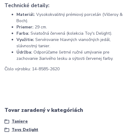
Technické detaily:
Materiál:
Vysokokvalitný prémiový porcelán (Villeroy &
Boch).
Priemer:
29 cm.
Farba:
Sviatočná červená (kolekcia Toy's Delight).
Využitie:
Servírovanie hlavných vianočných jedál,
slávnostný tanier.
Údržba:
Odporúčame šetrné ručné umývanie pre
zachovanie žiarivého lesku a sýtosti červenej farby.
Číslo výrobku: 14-8585-2620
Tovar zaradený v kategóriách
Taniere
Toys Delight