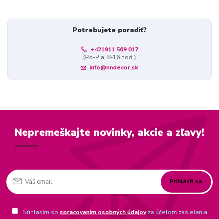
Potrebujete poradiť?
+421911 569 017
(Po-Pia, 8-16 hod.)
info@nndecor.sk
Nepremeškajte novinky, akcie a zľavy!
Prihlásiť sa
Súhlasím so
spracovaním osobných údajov
za účelom zasielania