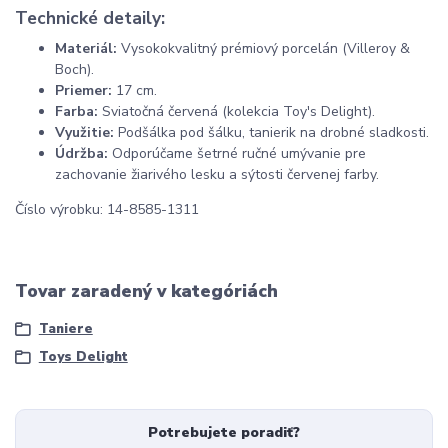
Technické detaily:
Materiál:
Vysokokvalitný prémiový porcelán (Villeroy &
Boch).
Priemer:
17 cm.
Farba:
Sviatočná červená (kolekcia Toy's Delight).
Využitie:
Podšálka pod šálku, tanierik na drobné sladkosti.
Údržba:
Odporúčame šetrné ručné umývanie pre
zachovanie žiarivého lesku a sýtosti červenej farby.
Číslo výrobku: 14-8585-1311
Tovar zaradený v kategóriách
Taniere
Toys Delight
Potrebujete poradiť?