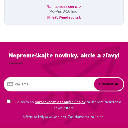
+421911 569 017
(Po-Pia, 8-16 hod.)
info@nndecor.sk
Nepremeškajte novinky, akcie a zľavy!
Prihlásiť sa
Súhlasím so
spracovaním osobných údajov
za účelom zasielania
newslettera.
Môžete sa kedykoľvek odhlásiť. Zasielame raz za 14 dní.