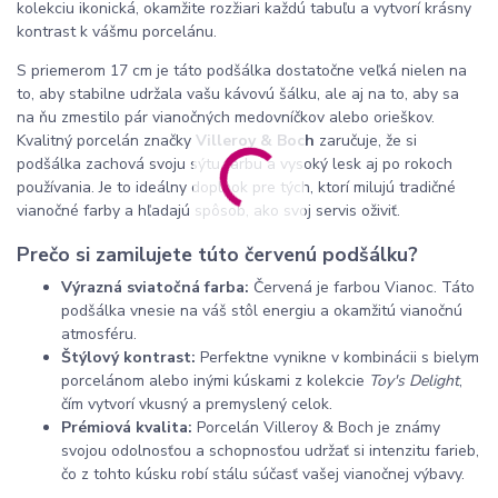
kolekciu ikonická, okamžite rozžiari každú tabuľu a vytvorí krásny
kontrast k vášmu porcelánu.
S priemerom 17 cm je táto podšálka dostatočne veľká nielen na
to, aby stabilne udržala vašu kávovú šálku, ale aj na to, aby sa
na ňu zmestilo pár vianočných medovníčkov alebo orieškov.
Kvalitný porcelán značky
Villeroy & Boch
zaručuje, že si
podšálka zachová svoju sýtu farbu a vysoký lesk aj po rokoch
používania. Je to ideálny doplnok pre tých, ktorí milujú tradičné
vianočné farby a hľadajú spôsob, ako svoj servis oživiť.
Prečo si zamilujete túto červenú podšálku?
Výrazná sviatočná farba:
Červená je farbou Vianoc. Táto
podšálka vnesie na váš stôl energiu a okamžitú vianočnú
atmosféru.
Štýlový kontrast:
Perfektne vynikne v kombinácii s bielym
porcelánom alebo inými kúskami z kolekcie
Toy's Delight
,
čím vytvorí vkusný a premyslený celok.
Prémiová kvalita:
Porcelán Villeroy & Boch je známy
svojou odolnosťou a schopnosťou udržať si intenzitu farieb,
čo z tohto kúsku robí stálu súčasť vašej vianočnej výbavy.