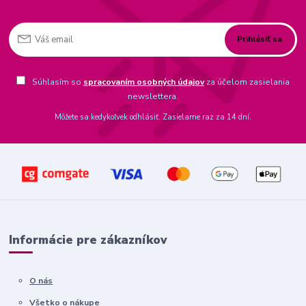
Prihlásiť sa
Súhlasím so
spracovaním osobných údajov
za účelom zasielania
newslettera.
Môžete sa kedykoľvek odhlásiť. Zasielame raz za 14 dní.
Informácie pre zákazníkov
O nás
Všetko o nákupe