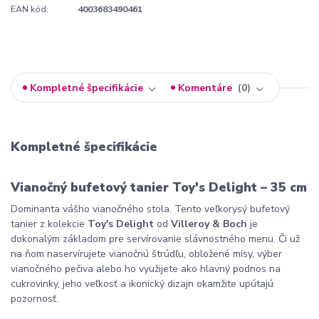
EAN kód:
4003683490461
Kompletné špecifikácie
Komentáre
0
Kompletné špecifikácie
Vianočný bufetový tanier Toy's Delight – 35 cm
Dominanta vášho vianočného stola. Tento veľkorysý bufetový
tanier z kolekcie
Toy's Delight
od
Villeroy & Boch
je
dokonalým základom pre servírovanie slávnostného menu. Či už
na ňom naservírujete vianočnú štrúdľu, obložené misy, výber
vianočného pečiva alebo ho využijete ako hlavný podnos na
cukrovinky, jeho veľkosť a ikonický dizajn okamžite upútajú
pozornosť.