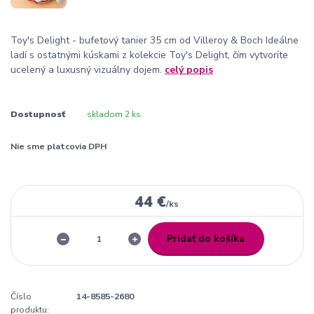
Toy's Delight - bufetový tanier 35 cm od Villeroy & Boch Ideálne
ladí s ostatnými kúskami z kolekcie Toy's Delight, čím vytvoríte
ucelený a luxusný vizuálny dojem.
celý popis
Dostupnosť
skladom 2 ks
Nie sme platcovia DPH
44 €
/
ks
Pridať do košíka
Číslo
14-8585-2680
produktu: