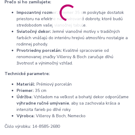
Prečo si ho zamilujete:
Impozantný rozmer:
Priemer 35 cm poskytuje dostatok
priestoru na efektne naservírované dobroty, ktoré budú
stredobodom vašej vianočnej tabule.
Sviatočný dekor:
Jemné vianočné motívy v tradičných
farbách vnášajú do interiéru hrejivú atmosféru nostalgie a
rodinnej pohody.
Prvotriedny porcelán:
Kvalitné spracovanie od
renomovanej značky Villeroy & Boch zaručuje dlhú
životnosť a výnimočný vzhľad.
Technické parametre:
Materiál:
Prémiový porcelán
Priemer:
35 cm
Údržba:
Vzhľadom na veľkosť a bohatý dekor odporúčame
výhradne ručné umývanie
, aby sa zachovala krása a
intenzita farieb po dlhé roky.
Výrobca:
Villeroy & Boch, Nemecko
Číslo výrobku: 14-8585-2680