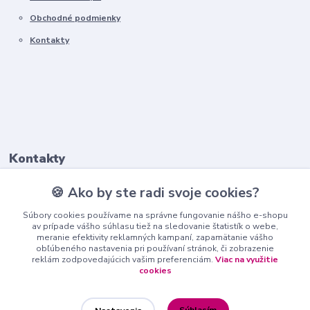
Obchodné podmienky
Kontakty
Kontakty
🍪 Ako by ste radi svoje cookies?
+421911 569 017
(Po-Pia, 8-16 hod.)
Súbory cookies používame na správne fungovanie nášho e-shopu
av prípade vášho súhlasu tiež na sledovanie štatistík o webe,
meranie efektivity reklamných kampaní, zapamätanie vášho
info@nndecor.sk
obľúbeného nastavenia pri používaní stránok, či zobrazenie
reklám zodpovedajúcich vašim preferenciám.
Viac na využitie
cookies