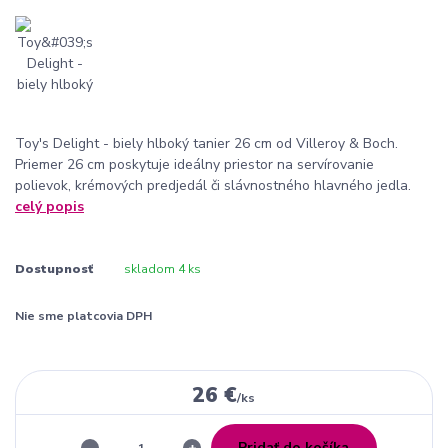
Toy's Delight - biely hlboký tanier 26 cm od Villeroy & Boch.
Priemer 26 cm poskytuje ideálny priestor na servírovanie
polievok, krémových predjedál či slávnostného hlavného jedla.
celý popis
Dostupnosť
skladom 4 ks
Nie sme platcovia DPH
26 €
/
ks
Pridať do košíka