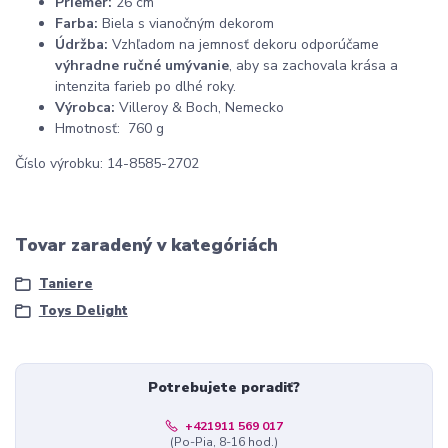
Priemer:
26 cm
Farba:
Biela s vianočným dekorom
Údržba:
Vzhľadom na jemnosť dekoru odporúčame
výhradne ručné umývanie
, aby sa zachovala krása a
intenzita farieb po dlhé roky.
Výrobca:
Villeroy & Boch, Nemecko
Hmotnosť: 760 g
Číslo výrobku: 14-8585-2702
Tovar zaradený v kategóriách
Taniere
Toys Delight
Potrebujete poradiť?
+421911 569 017
(Po-Pia, 8-16 hod.)