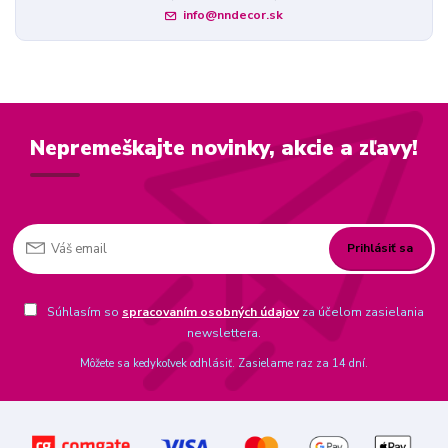
info@nndecor.sk
Nepremeškajte novinky, akcie a zľavy!
Prihlásiť sa
Súhlasím so
spracovaním osobných údajov
za účelom zasielania
newslettera.
Môžete sa kedykoľvek odhlásiť. Zasielame raz za 14 dní.