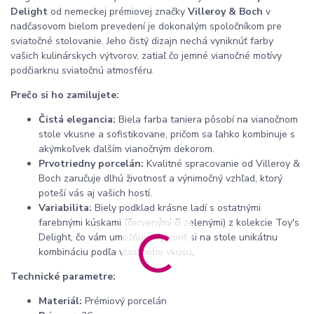
Delight
od nemeckej prémiovej značky
Villeroy & Boch
v
nadčasovom bielom prevedení je dokonalým spoločníkom pre
sviatočné stolovanie. Jeho čistý dizajn nechá vyniknúť farby
vašich kulinárskych výtvorov, zatiaľ čo jemné vianočné motívy
podčiarknu sviatočnú atmosféru.
Prečo si ho zamilujete:
Čistá elegancia:
Biela farba taniera pôsobí na vianočnom
stole vkusne a sofistikovane, pričom sa ľahko kombinuje s
akýmkoľvek ďalším vianočným dekorom.
Prvotriedny porcelán:
Kvalitné spracovanie od Villeroy &
Boch zaručuje dlhú životnosť a výnimočný vzhľad, ktorý
poteší vás aj vašich hostí.
Variabilita:
Biely podklad krásne ladí s ostatnými
farebnými kúskami (červenými či zelenými) z kolekcie Toy's
Delight, čo vám umožňuje vytvoriť si na stole unikátnu
kombináciu podľa vlastného vkusu.
Technické parametre:
Materiál:
Prémiový porcelán